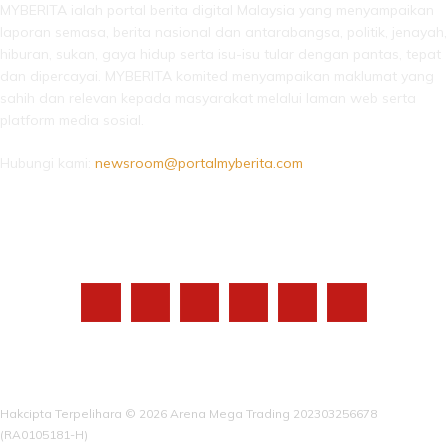
MYBERITA ialah portal berita digital Malaysia yang menyampaikan
laporan semasa, berita nasional dan antarabangsa, politik, jenayah,
hiburan, sukan, gaya hidup serta isu-isu tular dengan pantas, tepat
dan dipercayai. MYBERITA komited menyampaikan maklumat yang
sahih dan relevan kepada masyarakat melalui laman web serta
platform media sosial.
Hubungi kami:
newsroom@portalmyberita.com
IKUTI KAMI
Hakcipta Terpelihara © 2026 Arena Mega Trading 202303256678
(RA0105181-H)