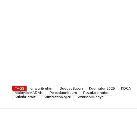
TAGS
anwaribrahim
BudayaSabah
Kaamatan2025
KDCA
MalaysiaMADANI
PerpaduanKaum
PestaKaamatan
SabahBersatu
SambutanNegeri
WarisanBudaya