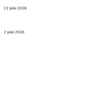
2035
13 Julai 2026
‘Smart Lane’ kurangkan kesesakan hingga 50 peratus, terbukti
berkesan sejak 2023
2 Julai 2026