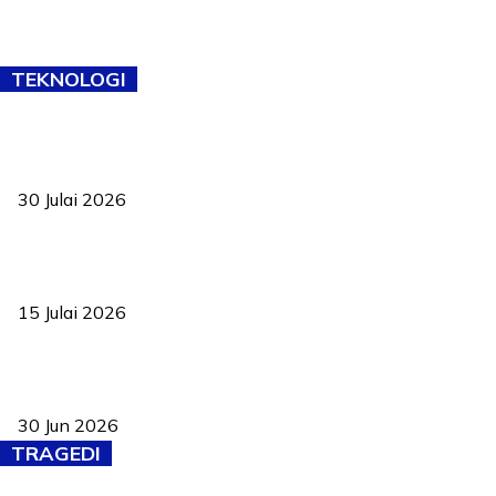
TEKNOLOGI
TVET bukan lagi pilihan kedua! Negeri Sembilan cari bakat hingga
ke pelosok kampung
30 Julai 2026
Pelantikan Liew perkukuh agenda teknologi, perolehan strategik
negara
15 Julai 2026
Pasport Malaysia kini lebih kebal dipalsukan, Anwar lancar PMA
baharu dengan 94 ciri keselamatan
30 Jun 2026
TRAGEDI