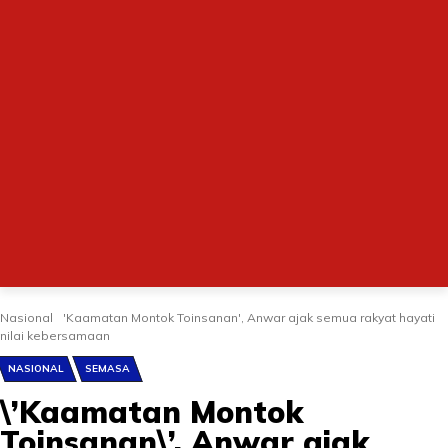
Nasional
'Kaamatan Montok Toinsanan', Anwar ajak semua rakyat hayati
nilai kebersamaan
NASIONAL
SEMASA
\’Kaamatan Montok
Toinsanan\’, Anwar ajak