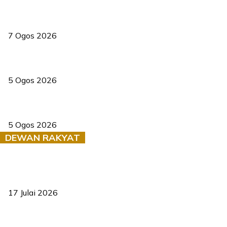
Tiga anggota polis maut ketika bantu rakan terkena renjatan
elektrik
7 Ogos 2026
PERHILITAN pantau gajah dengan dron, elak kemalangan berulang
5 Ogos 2026
Dua pelajar maut, tercampak ke laluan bertentangan di Temerloh
5 Ogos 2026
DEWAN RAKYAT
RUU statistik 2026 lulus, era baharu pengurusan data negara
bermula
17 Julai 2026
Sasar 70 peratus mahasiswa dapat kolej kediaman menjelang