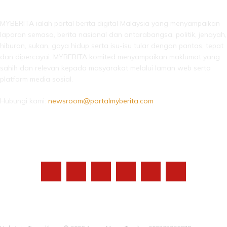
MYBERITA ialah portal berita digital Malaysia yang menyampaikan
laporan semasa, berita nasional dan antarabangsa, politik, jenayah,
hiburan, sukan, gaya hidup serta isu-isu tular dengan pantas, tepat
dan dipercayai. MYBERITA komited menyampaikan maklumat yang
sahih dan relevan kepada masyarakat melalui laman web serta
platform media sosial.
Hubungi kami:
newsroom@portalmyberita.com
IKUTI KAMI