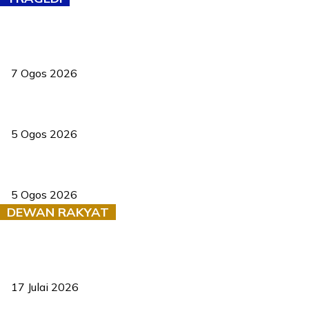
Tiga anggota polis maut ketika bantu rakan terkena renjatan
elektrik
7 Ogos 2026
PERHILITAN pantau gajah dengan dron, elak kemalangan berulang
5 Ogos 2026
Dua pelajar maut, tercampak ke laluan bertentangan di Temerloh
5 Ogos 2026
DEWAN RAKYAT
RUU statistik 2026 lulus, era baharu pengurusan data negara
bermula
17 Julai 2026