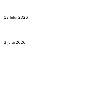
Sasar 70 peratus mahasiswa dapat kolej kediaman menjelang
2035
13 Julai 2026
‘Smart Lane’ kurangkan kesesakan hingga 50 peratus, terbukti
berkesan sejak 2023
2 Julai 2026