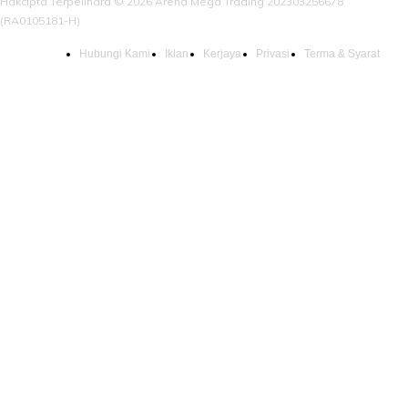
Hakcipta Terpelihara © 2026 Arena Mega Trading 202303256678
(RA0105181-H)
Hubungi Kami
Iklan
Kerjaya
Privasi
Terma & Syarat