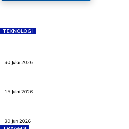
TEKNOLOGI
TVET bukan lagi pilihan kedua! Negeri Sembilan cari bakat hingga
ke pelosok kampung
30 Julai 2026
Pelantikan Liew perkukuh agenda teknologi, perolehan strategik
negara
15 Julai 2026
Pasport Malaysia kini lebih kebal dipalsukan, Anwar lancar PMA
baharu dengan 94 ciri keselamatan
30 Jun 2026
TRAGEDI