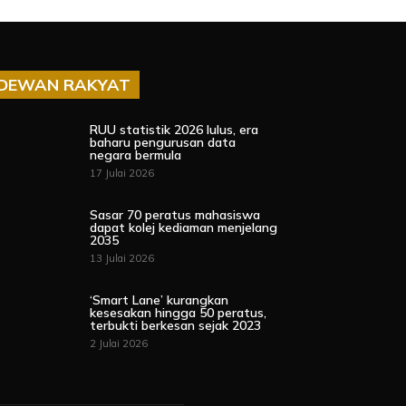
DEWAN RAKYAT
RUU statistik 2026 lulus, era
baharu pengurusan data
negara bermula
17 Julai 2026
Sasar 70 peratus mahasiswa
dapat kolej kediaman menjelang
2035
13 Julai 2026
‘Smart Lane’ kurangkan
kesesakan hingga 50 peratus,
terbukti berkesan sejak 2023
2 Julai 2026