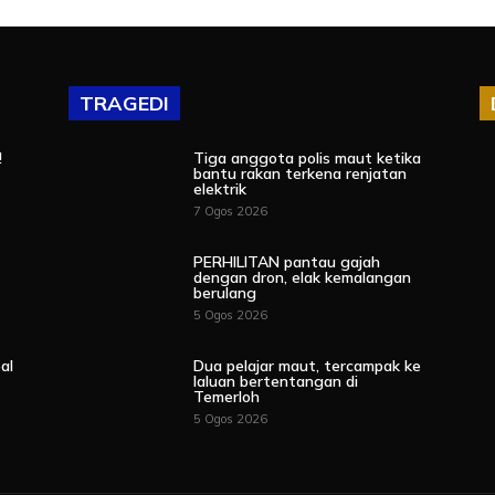
TRAGEDI
!
Tiga anggota polis maut ketika
bantu rakan terkena renjatan
elektrik
7 Ogos 2026
PERHILITAN pantau gajah
dengan dron, elak kemalangan
berulang
5 Ogos 2026
al
Dua pelajar maut, tercampak ke
laluan bertentangan di
Temerloh
5 Ogos 2026