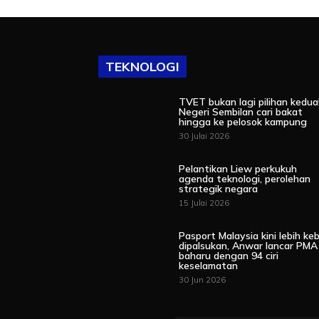
TEKNOLOGI
TVET bukan lagi pilihan kedua
Negeri Sembilan cari bakat
hingga ke pelosok kampung
30 Julai 2026
Pelantikan Liew perkukuh
agenda teknologi, perolehan
strategik negara
15 Julai 2026
Pasport Malaysia kini lebih keb
dipalsukan, Anwar lancar PMA
baharu dengan 94 ciri
keselamatan
30 Jun 2026