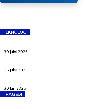
TEKNOLOGI
TVET bukan lagi pilihan kedua! Negeri Sembilan cari bakat hingg
30 Julai 2026
Pelantikan Liew perkukuh agenda teknologi, perolehan strategik 
15 Julai 2026
Pasport Malaysia kini lebih kebal dipalsukan, Anwar lancar PMA b
30 Jun 2026
TRAGEDI
Tiga anggota polis maut ketika bantu rakan terkena renjatan elek