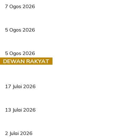
7 Ogos 2026
PERHILITAN pantau gajah dengan dron, elak kemalangan berulang
5 Ogos 2026
Dua pelajar maut, tercampak ke laluan bertentangan di Temerloh
5 Ogos 2026
DEWAN RAKYAT
RUU statistik 2026 lulus, era baharu pengurusan data negara ber
17 Julai 2026
Sasar 70 peratus mahasiswa dapat kolej kediaman menjelang 203
13 Julai 2026
‘Smart Lane’ kurangkan kesesakan hingga 50 peratus, terbukti be
2 Julai 2026