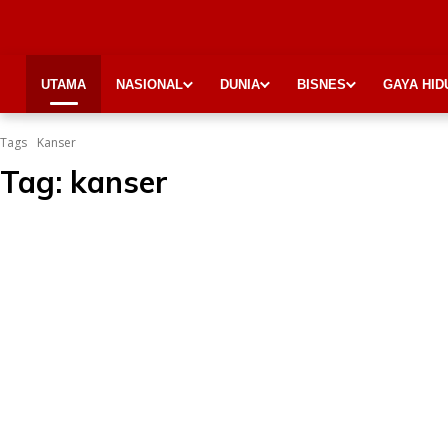
UTAMA
NASIONAL
DUNIA
BISNES
GAYA HID
Tags
Kanser
Tag:
kanser