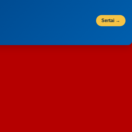
Sertai →