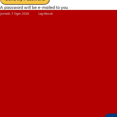
A password will be e-mailed to you.
Jumaat, 7 Ogos 2026
Log Masuk