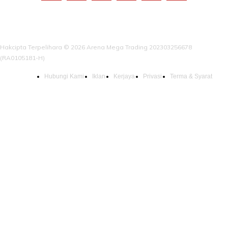
Hakcipta Terpelihara © 2026 Arena Mega Trading 202303256678
(RA0105181-H)
Hubungi Kami
Iklan
Kerjaya
Privasi
Terma & Syarat