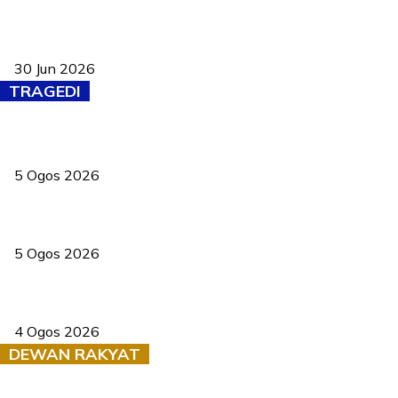
Pasport Malaysia kini lebih kebal dipalsukan, Anwar lancar PMA
baharu dengan 94 ciri keselamatan
30 Jun 2026
TRAGEDI
PERHILITAN pantau gajah dengan dron, elak kemalangan berulang
5 Ogos 2026
Dua pelajar maut, tercampak ke laluan bertentangan di Temerloh
5 Ogos 2026
Saksi dedah batu kecil gugur sebelum pokok hempap Ford Raptor
4 Ogos 2026
DEWAN RAKYAT