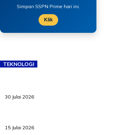
Simpan SSPN Prime hari ini.
Klik
TEKNOLOGI
TVET bukan lagi pilihan kedua! Negeri Sembilan cari bakat hingga
ke pelosok kampung
30 Julai 2026
Pelantikan Liew perkukuh agenda teknologi, perolehan strategik
negara
15 Julai 2026