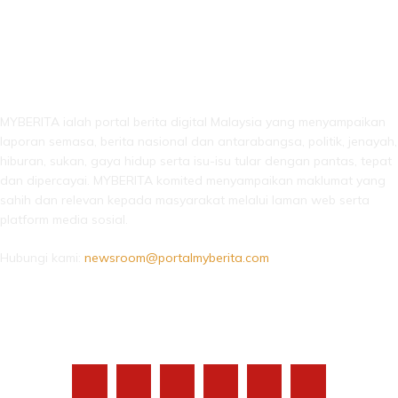
LEBIH DARI SEKADAR BERITA!
MYBERITA ialah portal berita digital Malaysia yang menyampaikan
laporan semasa, berita nasional dan antarabangsa, politik, jenayah,
hiburan, sukan, gaya hidup serta isu-isu tular dengan pantas, tepat
dan dipercayai. MYBERITA komited menyampaikan maklumat yang
sahih dan relevan kepada masyarakat melalui laman web serta
platform media sosial.
Hubungi kami:
newsroom@portalmyberita.com
IKUTI KAMI