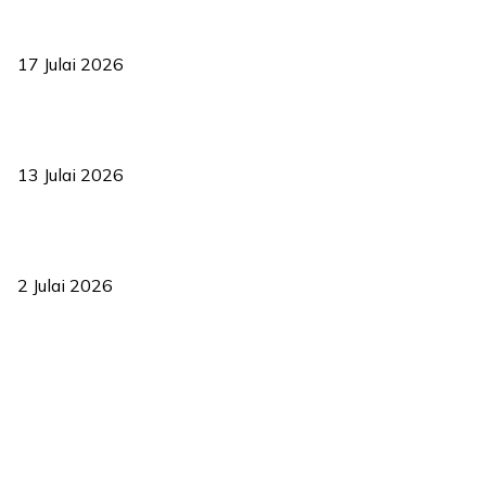
RUU statistik 2026 lulus, era baharu pengurusan data negara
bermula
17 Julai 2026
Sasar 70 peratus mahasiswa dapat kolej kediaman menjelang
2035
13 Julai 2026
‘Smart Lane’ kurangkan kesesakan hingga 50 peratus, terbukti
berkesan sejak 2023
2 Julai 2026