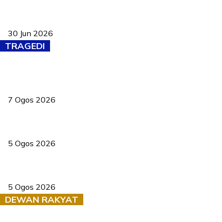
Pasport Malaysia kini lebih kebal dipalsukan, Anwar lancar PMA
baharu dengan 94 ciri keselamatan
30 Jun 2026
TRAGEDI
Tiga anggota polis maut ketika bantu rakan terkena renjatan
elektrik
7 Ogos 2026
PERHILITAN pantau gajah dengan dron, elak kemalangan berulang
5 Ogos 2026
Dua pelajar maut, tercampak ke laluan bertentangan di Temerloh
5 Ogos 2026
DEWAN RAKYAT