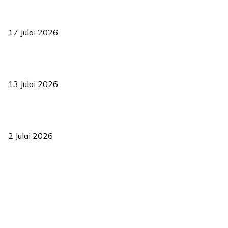
RUU statistik 2026 lulus, era baharu pengurusan data negara
bermula
17 Julai 2026
Sasar 70 peratus mahasiswa dapat kolej kediaman menjelang
2035
13 Julai 2026
‘Smart Lane’ kurangkan kesesakan hingga 50 peratus, terbukti
berkesan sejak 2023
2 Julai 2026