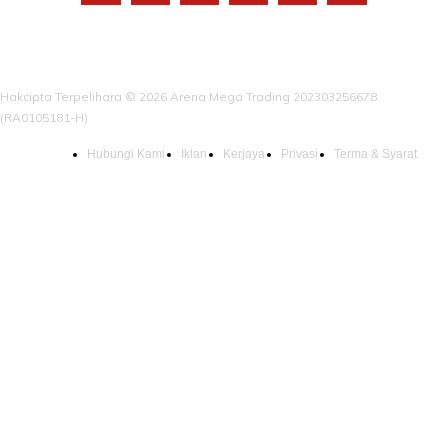
Hakcipta Terpelihara © 2026 Arena Mega Trading 202303256678
(RA0105181-H)
Hubungi Kami
Iklan
Kerjaya
Privasi
Terma & Syarat