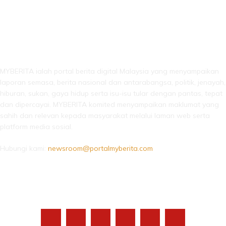
LEBIH DARI SEKADAR BERITA!
MYBERITA ialah portal berita digital Malaysia yang menyampaikan
laporan semasa, berita nasional dan antarabangsa, politik, jenayah,
hiburan, sukan, gaya hidup serta isu-isu tular dengan pantas, tepat
dan dipercayai. MYBERITA komited menyampaikan maklumat yang
sahih dan relevan kepada masyarakat melalui laman web serta
platform media sosial.
Hubungi kami:
newsroom@portalmyberita.com
IKUTI KAMI