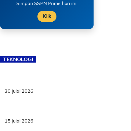
Simpan SSPN Prime hari ini.
Klik
TEKNOLOGI
TVET bukan lagi pilihan kedua! Negeri Sembilan cari bakat hingga
ke pelosok kampung
30 Julai 2026
Pelantikan Liew perkukuh agenda teknologi, perolehan strategik
negara
15 Julai 2026