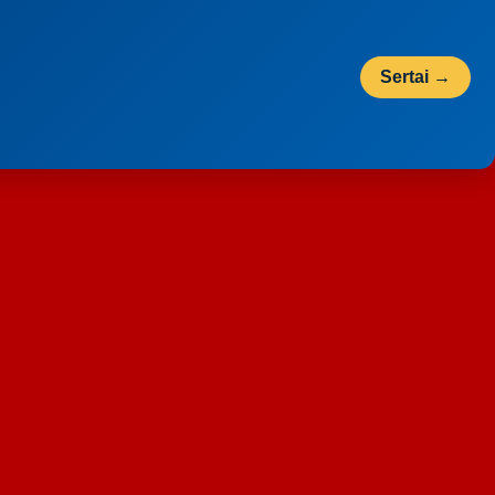
Sertai →