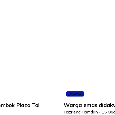
JENAYAH
embok Plaza Tol
Warga emas didakw
Hazriena Hamdan
-
15 Og