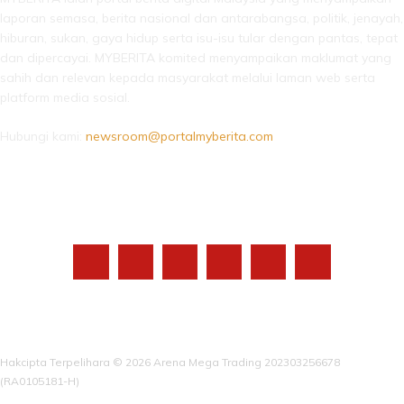
laporan semasa, berita nasional dan antarabangsa, politik, jenayah,
hiburan, sukan, gaya hidup serta isu-isu tular dengan pantas, tepat
dan dipercayai. MYBERITA komited menyampaikan maklumat yang
sahih dan relevan kepada masyarakat melalui laman web serta
platform media sosial.
Hubungi kami:
newsroom@portalmyberita.com
IKUTI KAMI
Hakcipta Terpelihara © 2026 Arena Mega Trading 202303256678
(RA0105181-H)