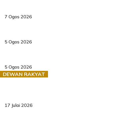
Tiga anggota polis maut ketika bantu rakan terkena renjatan
elektrik
7 Ogos 2026
PERHILITAN pantau gajah dengan dron, elak kemalangan berulang
5 Ogos 2026
Dua pelajar maut, tercampak ke laluan bertentangan di Temerloh
5 Ogos 2026
DEWAN RAKYAT
RUU statistik 2026 lulus, era baharu pengurusan data negara
bermula
17 Julai 2026
Sasar 70 peratus mahasiswa dapat kolej kediaman menjelang
2035