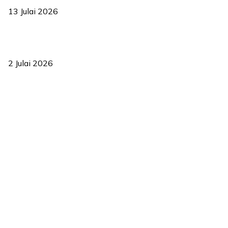
13 Julai 2026
‘Smart Lane’ kurangkan kesesakan hingga 50 peratus, terbukti
berkesan sejak 2023
2 Julai 2026