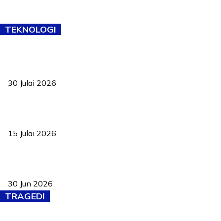
TEKNOLOGI
TVET bukan lagi pilihan kedua! Negeri Sembilan cari bakat hingga
ke pelosok kampung
30 Julai 2026
Pelantikan Liew perkukuh agenda teknologi, perolehan strategik
negara
15 Julai 2026
Pasport Malaysia kini lebih kebal dipalsukan, Anwar lancar PMA
baharu dengan 94 ciri keselamatan
30 Jun 2026
TRAGEDI