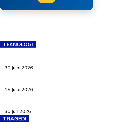
TEKNOLOGI
TVET bukan lagi pilihan kedua! Negeri Sembilan cari bakat hingg
30 Julai 2026
Pelantikan Liew perkukuh agenda teknologi, perolehan strategik 
15 Julai 2026
Pasport Malaysia kini lebih kebal dipalsukan, Anwar lancar PMA b
30 Jun 2026
TRAGEDI