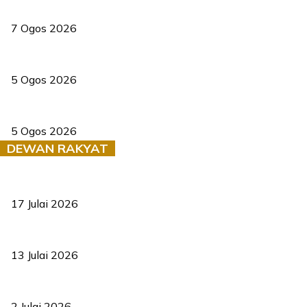
Tiga anggota polis maut ketika bantu rakan terkena renjatan elek
7 Ogos 2026
PERHILITAN pantau gajah dengan dron, elak kemalangan berulang
5 Ogos 2026
Dua pelajar maut, tercampak ke laluan bertentangan di Temerloh
5 Ogos 2026
DEWAN RAKYAT
RUU statistik 2026 lulus, era baharu pengurusan data negara ber
17 Julai 2026
Sasar 70 peratus mahasiswa dapat kolej kediaman menjelang 203
13 Julai 2026
‘Smart Lane’ kurangkan kesesakan hingga 50 peratus, terbukti be
2 Julai 2026