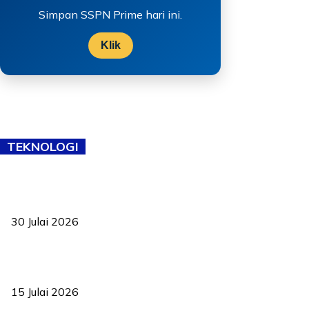
Simpan SSPN Prime hari ini.
Klik
TEKNOLOGI
TVET bukan lagi pilihan kedua! Negeri Sembilan cari bakat hingga
ke pelosok kampung
30 Julai 2026
Pelantikan Liew perkukuh agenda teknologi, perolehan strategik
negara
15 Julai 2026