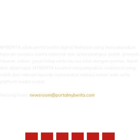
LEBIH DARI SEKADAR BERITA!
MYBERITA ialah portal berita digital Malaysia yang menyampaikan
laporan semasa, berita nasional dan antarabangsa, politik, jenayah,
hiburan, sukan, gaya hidup serta isu-isu tular dengan pantas, tepat
dan dipercayai. MYBERITA komited menyampaikan maklumat yang
sahih dan relevan kepada masyarakat melalui laman web serta
platform media sosial.
Hubungi kami:
newsroom@portalmyberita.com
IKUTI KAMI