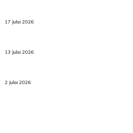
RUU statistik 2026 lulus, era baharu pengurusan data negara
bermula
17 Julai 2026
Sasar 70 peratus mahasiswa dapat kolej kediaman menjelang
2035
13 Julai 2026
‘Smart Lane’ kurangkan kesesakan hingga 50 peratus, terbukti
berkesan sejak 2023
2 Julai 2026