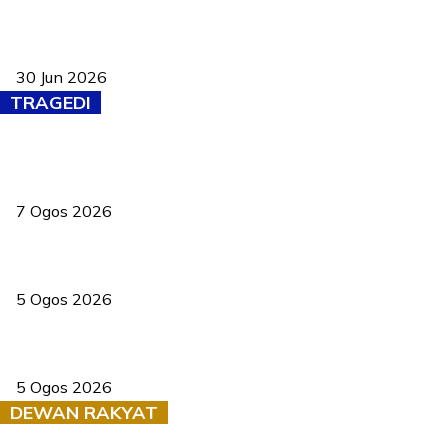
Pasport Malaysia kini lebih kebal dipalsukan, Anwar lancar PMA
baharu dengan 94 ciri keselamatan
30 Jun 2026
TRAGEDI
Tiga anggota polis maut ketika bantu rakan terkena renjatan
elektrik
7 Ogos 2026
PERHILITAN pantau gajah dengan dron, elak kemalangan berulang
5 Ogos 2026
Dua pelajar maut, tercampak ke laluan bertentangan di Temerloh
5 Ogos 2026
DEWAN RAKYAT