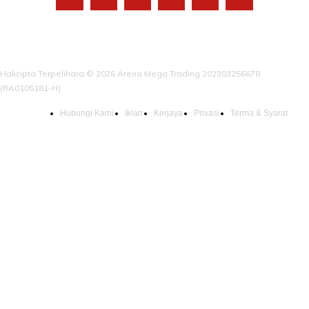
Hakcipta Terpelihara © 2026 Arena Mega Trading 202303256678
(RA0105181-H)
Hubungi Kami
Iklan
Kerjaya
Privasi
Terma & Syarat