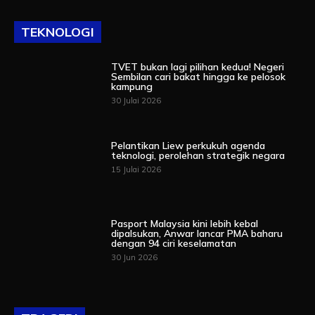
TEKNOLOGI
TVET bukan lagi pilihan kedua! Negeri
Sembilan cari bakat hingga ke pelosok
kampung
30 Julai 2026
Pelantikan Liew perkukuh agenda
teknologi, perolehan strategik negara
15 Julai 2026
Pasport Malaysia kini lebih kebal
dipalsukan, Anwar lancar PMA baharu
dengan 94 ciri keselamatan
30 Jun 2026