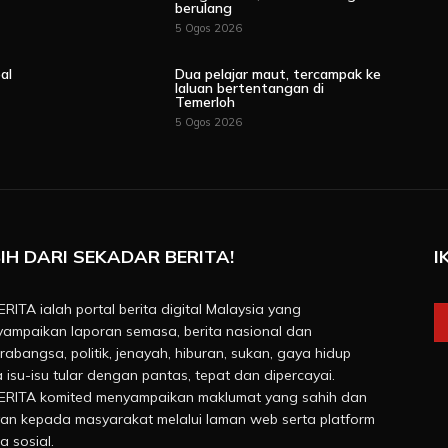
berulang
5 Ogos 2026
al
Dua pelajar maut, tercampak ke
laluan bertentangan di
Temerloh
5 Ogos 2026
IH DARI SEKADAR BERITA!
I
RITA ialah portal berita digital Malaysia yang
ampaikan laporan semasa, berita nasional dan
rabangsa, politik, jenayah, hiburan, sukan, gaya hidup
a isu-isu tular dengan pantas, tepat dan dipercayai.
RITA komited menyampaikan maklumat yang sahih dan
van kepada masyarakat melalui laman web serta platform
a sosial.