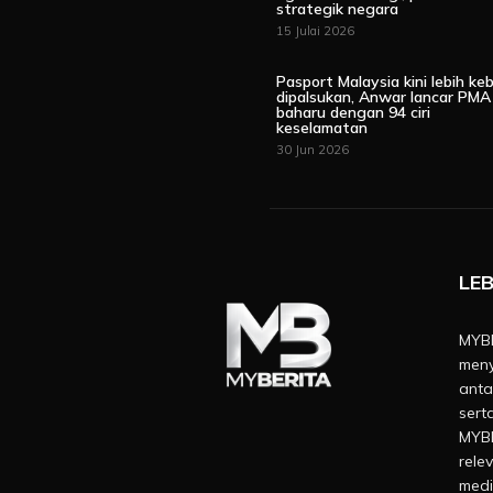
strategik negara
15 Julai 2026
Pasport Malaysia kini lebih keb
dipalsukan, Anwar lancar PMA
baharu dengan 94 ciri
keselamatan
30 Jun 2026
LEB
MYBE
meny
anta
sert
MYBE
rele
medi