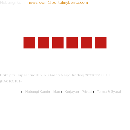
Hubungi kami:
newsroom@portalmyberita.com
IKUTI KAMI
Hakcipta Terpelihara © 2026 Arena Mega Trading 202303256678
(RA0105181-H)
Hubungi Kami
Iklan
Kerjaya
Privasi
Terma & Syarat