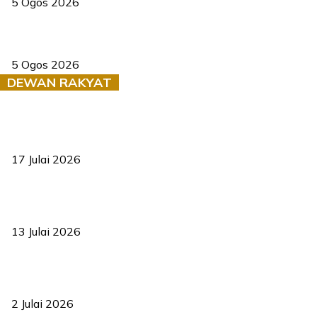
5 Ogos 2026
Dua pelajar maut, tercampak ke laluan bertentangan di Temerloh
5 Ogos 2026
DEWAN RAKYAT
RUU statistik 2026 lulus, era baharu pengurusan data negara
bermula
17 Julai 2026
Sasar 70 peratus mahasiswa dapat kolej kediaman menjelang
2035
13 Julai 2026
‘Smart Lane’ kurangkan kesesakan hingga 50 peratus, terbukti
berkesan sejak 2023
2 Julai 2026