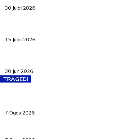
30 Julai 2026
Pelantikan Liew perkukuh agenda teknologi, perolehan strategik
negara
15 Julai 2026
Pasport Malaysia kini lebih kebal dipalsukan, Anwar lancar PMA
baharu dengan 94 ciri keselamatan
30 Jun 2026
TRAGEDI
Tiga anggota polis maut ketika bantu rakan terkena renjatan
elektrik
7 Ogos 2026
PERHILITAN pantau gajah dengan dron, elak kemalangan berulang