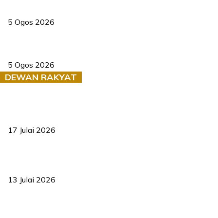
PERHILITAN pantau gajah dengan dron, elak kemalangan berulang
5 Ogos 2026
Dua pelajar maut, tercampak ke laluan bertentangan di Temerloh
5 Ogos 2026
DEWAN RAKYAT
RUU statistik 2026 lulus, era baharu pengurusan data negara
bermula
17 Julai 2026
Sasar 70 peratus mahasiswa dapat kolej kediaman menjelang
2035
13 Julai 2026
‘Smart Lane’ kurangkan kesesakan hingga 50 peratus, terbukti
berkesan sejak 2023