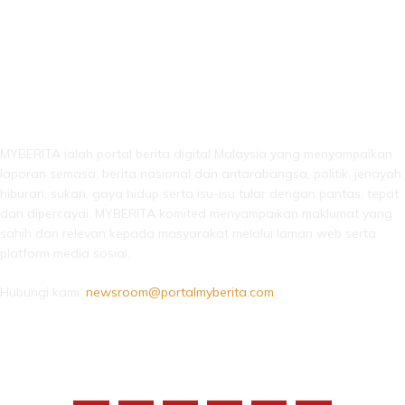
LEBIH DARI SEKADAR BERITA!
MYBERITA ialah portal berita digital Malaysia yang menyampaikan
laporan semasa, berita nasional dan antarabangsa, politik, jenayah,
hiburan, sukan, gaya hidup serta isu-isu tular dengan pantas, tepat
dan dipercayai. MYBERITA komited menyampaikan maklumat yang
sahih dan relevan kepada masyarakat melalui laman web serta
platform media sosial.
Hubungi kami:
newsroom@portalmyberita.com
IKUTI KAMI