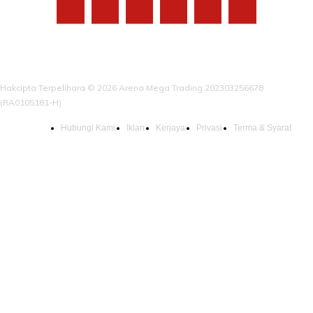
Hakcipta Terpelihara © 2026 Arena Mega Trading 202303256678
(RA0105181-H)
Hubungi Kami
Iklan
Kerjaya
Privasi
Terma & Syarat