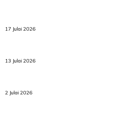
RUU statistik 2026 lulus, era baharu pengurusan data negara
bermula
17 Julai 2026
Sasar 70 peratus mahasiswa dapat kolej kediaman menjelang
2035
13 Julai 2026
‘Smart Lane’ kurangkan kesesakan hingga 50 peratus, terbukti
berkesan sejak 2023
2 Julai 2026