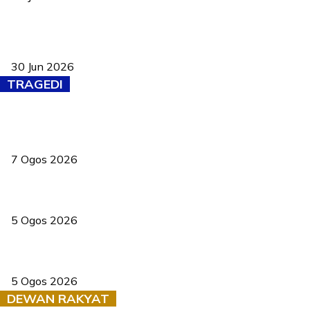
Pasport Malaysia kini lebih kebal dipalsukan, Anwar lancar PMA
baharu dengan 94 ciri keselamatan
30 Jun 2026
TRAGEDI
Tiga anggota polis maut ketika bantu rakan terkena renjatan
elektrik
7 Ogos 2026
PERHILITAN pantau gajah dengan dron, elak kemalangan berulang
5 Ogos 2026
Dua pelajar maut, tercampak ke laluan bertentangan di Temerloh
5 Ogos 2026
DEWAN RAKYAT