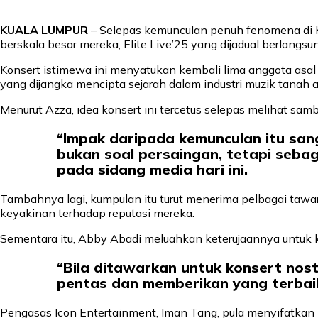
KUALA LUMPUR
– Selepas kemunculan penuh fenomena di Ko
berskala besar mereka, Elite Live’25 yang dijadual berlang
Konsert istimewa ini menyatukan kembali lima anggota asal 
yang dijangka mencipta sejarah dalam industri muzik tanah ai
Menurut Azza, idea konsert ini tercetus selepas melihat s
“Impak daripada kemunculan itu sang
bukan soal persaingan, tetapi seba
pada sidang media hari ini.
Tambahnya lagi, kumpulan itu turut menerima pelbagai taw
keyakinan terhadap reputasi mereka.
Sementara itu, Abby Abadi meluahkan keterujaannya untu
“Bila ditawarkan untuk konsert nosta
pentas dan memberikan yang terbai
Pengasas Icon Entertainment, Iman Tang, pula menyifatkan 