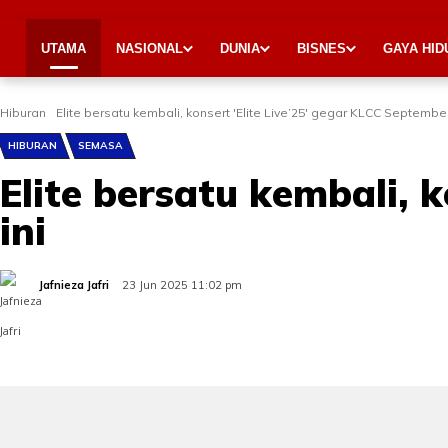
UTAMA
NASIONAL
DUNIA
BISNES
GAYA HID
Hiburan
Elite bersatu kembali, konsert 'Elite Live’25' gegar KLCC September
HIBURAN
SEMASA
Elite bersatu kembali, 
ini
Jafnieza Jafri
23 Jun 2025 11:02 pm
Share