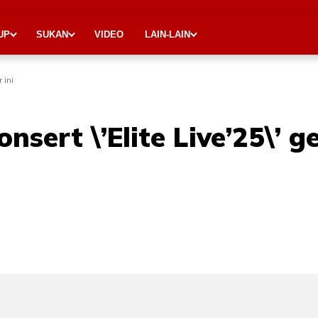
UP
SUKAN
VIDEO
LAIN-LAIN
 ini
konsert \’Elite Live’25\