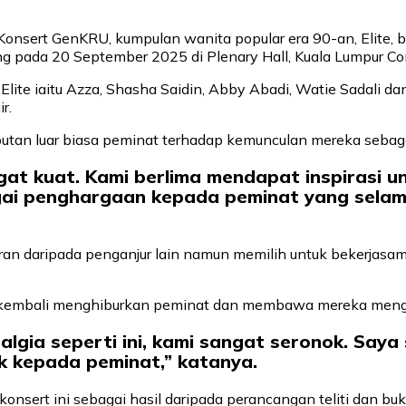
nsert GenKRU, kumpulan wanita popular era 90-an, Elite, b
sung pada 20 September 2025 di Plenary Hall, Kuala Lumpur C
Elite iaitu Azza, Shasha Saidin, Abby Abadi, Watie Sadali 
r.
ambutan luar biasa peminat terhadap kemunculan mereka seba
at kuat. Kami berlima mendapat inspirasi un
gai penghargaan kepada peminat yang selam
aran daripada penganjur lain namun memilih untuk bekerjas
k kembali menghiburkan peminat dan membawa mereka meng
lgia seperti ini, kami sangat seronok. Saya 
k kepada peminat,” katanya.
konsert ini sebagai hasil daripada perancangan teliti dan 