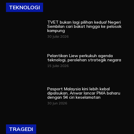
TEKNOLOGI
TVET bukan lagi pilihan kedua! Negeri
Sembilan cari bakat hingga ke pelosok
kampung
30 Julai 2026
Pelantikan Liew perkukuh agenda
teknologi, perolehan strategik negara
15 Julai 2026
Pasport Malaysia kini lebih kebal
dipalsukan, Anwar lancar PMA baharu
dengan 94 ciri keselamatan
30 Jun 2026
TRAGEDI