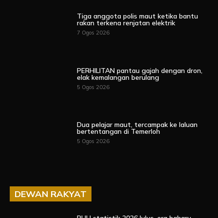
Tiga anggota polis maut ketika bantu
rakan terkena renjatan elektrik
7 Ogos 2026
PERHILITAN pantau gajah dengan dron,
elak kemalangan berulang
5 Ogos 2026
Dua pelajar maut, tercampak ke laluan
bertentangan di Temerloh
5 Ogos 2026
DEWAN RAKYAT