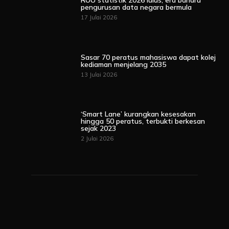
RUU statistik 2026 lulus, era baharu
pengurusan data negara bermula
17 Julai 2026
Sasar 70 peratus mahasiswa dapat kolej
kediaman menjelang 2035
13 Julai 2026
‘Smart Lane’ kurangkan kesesakan
hingga 50 peratus, terbukti berkesan
sejak 2023
2 Julai 2026