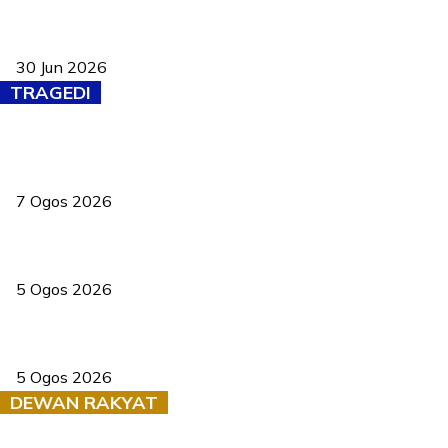
Pasport Malaysia kini lebih kebal dipalsukan, Anwar lancar PMA
baharu dengan 94 ciri keselamatan
30 Jun 2026
TRAGEDI
Tiga anggota polis maut ketika bantu rakan terkena renjatan
elektrik
7 Ogos 2026
PERHILITAN pantau gajah dengan dron, elak kemalangan berulang
5 Ogos 2026
Dua pelajar maut, tercampak ke laluan bertentangan di Temerloh
5 Ogos 2026
DEWAN RAKYAT