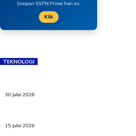
Simpan SSPN Prime hari ini.
Klik
TEKNOLOGI
TVET bukan lagi pilihan kedua! Negeri Sembilan cari bakat hingga
ke pelosok kampung
30 Julai 2026
Pelantikan Liew perkukuh agenda teknologi, perolehan strategik
negara
15 Julai 2026