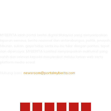
LEBIH DARI SEKADAR BERITA!
MYBERITA ialah portal berita digital Malaysia yang menyampaikan
laporan semasa, berita nasional dan antarabangsa, politik, jenayah,
hiburan, sukan, gaya hidup serta isu-isu tular dengan pantas, tepat
dan dipercayai. MYBERITA komited menyampaikan maklumat yang
sahih dan relevan kepada masyarakat melalui laman web serta
platform media sosial.
Hubungi kami:
newsroom@portalmyberita.com
IKUTI KAMI