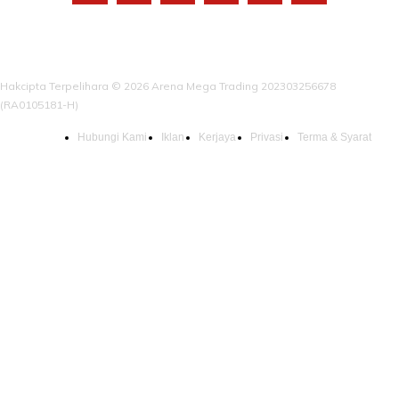
Hakcipta Terpelihara © 2026 Arena Mega Trading 202303256678
(RA0105181-H)
Hubungi Kami
Iklan
Kerjaya
Privasi
Terma & Syarat