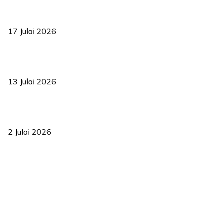
RUU statistik 2026 lulus, era baharu pengurusan data negara
bermula
17 Julai 2026
Sasar 70 peratus mahasiswa dapat kolej kediaman menjelang
2035
13 Julai 2026
‘Smart Lane’ kurangkan kesesakan hingga 50 peratus, terbukti
berkesan sejak 2023
2 Julai 2026