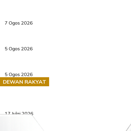
Tiga anggota polis maut ketika bantu rakan terkena renjatan
elektrik
7 Ogos 2026
PERHILITAN pantau gajah dengan dron, elak kemalangan berulang
5 Ogos 2026
Dua pelajar maut, tercampak ke laluan bertentangan di Temerloh
5 Ogos 2026
DEWAN RAKYAT
RUU statistik 2026 lulus, era baharu pengurusan data negara
bermula
17 Julai 2026
Sasar 70 peratus mahasiswa dapat kolej kediaman menjelang