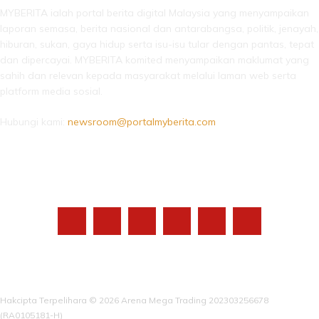
MYBERITA ialah portal berita digital Malaysia yang menyampaikan
laporan semasa, berita nasional dan antarabangsa, politik, jenayah,
hiburan, sukan, gaya hidup serta isu-isu tular dengan pantas, tepat
dan dipercayai. MYBERITA komited menyampaikan maklumat yang
sahih dan relevan kepada masyarakat melalui laman web serta
platform media sosial.
Hubungi kami:
newsroom@portalmyberita.com
IKUTI KAMI
Hakcipta Terpelihara © 2026 Arena Mega Trading 202303256678
(RA0105181-H)