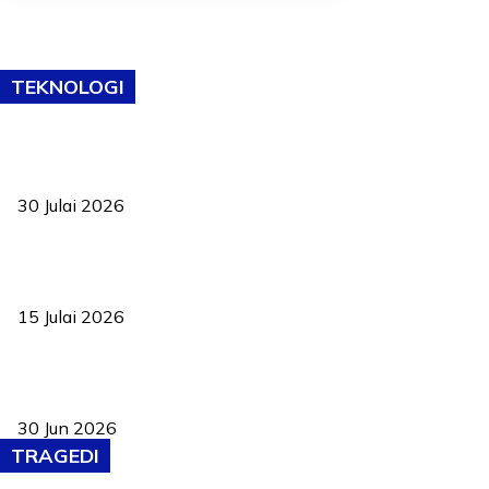
TEKNOLOGI
TVET bukan lagi pilihan kedua! Negeri Sembilan cari bakat hingga
ke pelosok kampung
30 Julai 2026
Pelantikan Liew perkukuh agenda teknologi, perolehan strategik
negara
15 Julai 2026
Pasport Malaysia kini lebih kebal dipalsukan, Anwar lancar PMA
baharu dengan 94 ciri keselamatan
30 Jun 2026
TRAGEDI