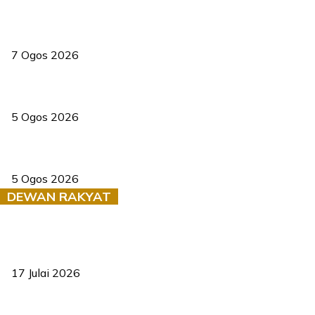
Tiga anggota polis maut ketika bantu rakan terkena renjatan
elektrik
7 Ogos 2026
PERHILITAN pantau gajah dengan dron, elak kemalangan berulang
5 Ogos 2026
Dua pelajar maut, tercampak ke laluan bertentangan di Temerloh
5 Ogos 2026
DEWAN RAKYAT
RUU statistik 2026 lulus, era baharu pengurusan data negara
bermula
17 Julai 2026
Sasar 70 peratus mahasiswa dapat kolej kediaman menjelang