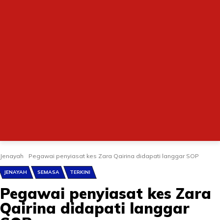
Jenayah
Pegawai penyiasat kes Zara Qairina didapati langgar SOP
JENAYAH
SEMASA
TERKINI
Pegawai penyiasat kes Zara
Qairina didapati langgar