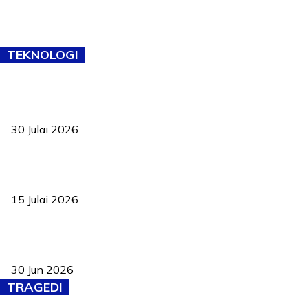
TEKNOLOGI
TVET bukan lagi pilihan kedua! Negeri Sembilan cari bakat hingga
ke pelosok kampung
30 Julai 2026
Pelantikan Liew perkukuh agenda teknologi, perolehan strategik
negara
15 Julai 2026
Pasport Malaysia kini lebih kebal dipalsukan, Anwar lancar PMA
baharu dengan 94 ciri keselamatan
30 Jun 2026
TRAGEDI