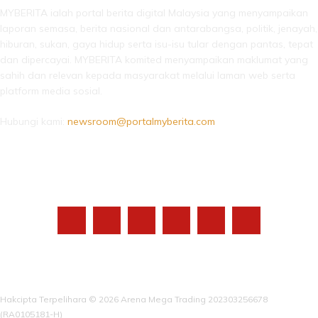
MYBERITA ialah portal berita digital Malaysia yang menyampaikan
laporan semasa, berita nasional dan antarabangsa, politik, jenayah,
hiburan, sukan, gaya hidup serta isu-isu tular dengan pantas, tepat
dan dipercayai. MYBERITA komited menyampaikan maklumat yang
sahih dan relevan kepada masyarakat melalui laman web serta
platform media sosial.
Hubungi kami:
newsroom@portalmyberita.com
IKUTI KAMI
Hakcipta Terpelihara © 2026 Arena Mega Trading 202303256678
(RA0105181-H)