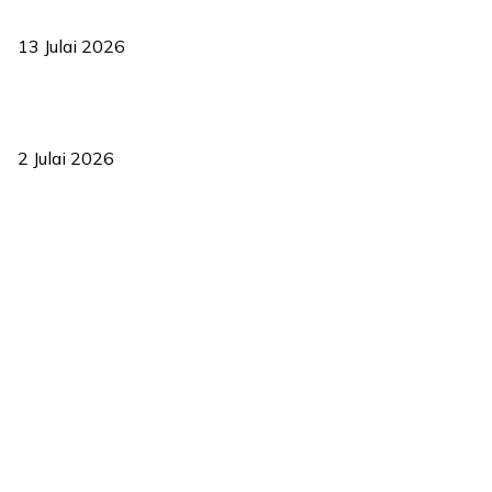
2035
13 Julai 2026
‘Smart Lane’ kurangkan kesesakan hingga 50 peratus, terbukti
berkesan sejak 2023
2 Julai 2026