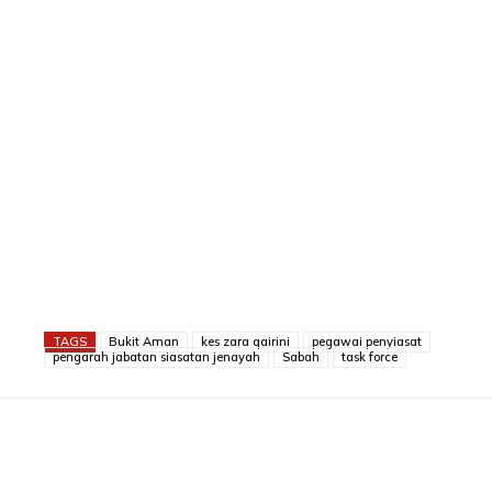
TAGS
Bukit Aman
kes zara qairini
pegawai penyiasat
pengarah jabatan siasatan jenayah
Sabah
task force