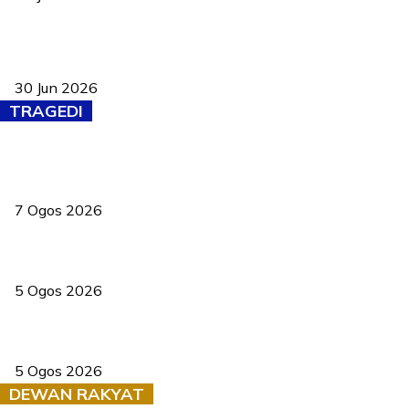
Pasport Malaysia kini lebih kebal dipalsukan, Anwar lancar PMA
baharu dengan 94 ciri keselamatan
30 Jun 2026
TRAGEDI
Tiga anggota polis maut ketika bantu rakan terkena renjatan
elektrik
7 Ogos 2026
PERHILITAN pantau gajah dengan dron, elak kemalangan berulang
5 Ogos 2026
Dua pelajar maut, tercampak ke laluan bertentangan di Temerloh
5 Ogos 2026
DEWAN RAKYAT