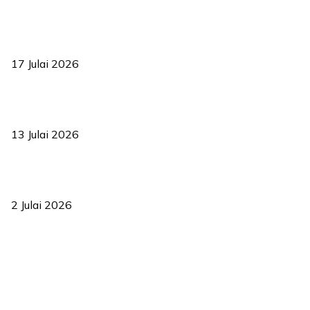
RUU statistik 2026 lulus, era baharu pengurusan data negara
bermula
17 Julai 2026
Sasar 70 peratus mahasiswa dapat kolej kediaman menjelang
2035
13 Julai 2026
‘Smart Lane’ kurangkan kesesakan hingga 50 peratus, terbukti
berkesan sejak 2023
2 Julai 2026