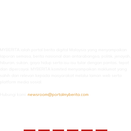
LEBIH DARI SEKADAR BERITA!
MYBERITA ialah portal berita digital Malaysia yang menyampaikan
laporan semasa, berita nasional dan antarabangsa, politik, jenayah,
hiburan, sukan, gaya hidup serta isu-isu tular dengan pantas, tepat
dan dipercayai. MYBERITA komited menyampaikan maklumat yang
sahih dan relevan kepada masyarakat melalui laman web serta
platform media sosial.
Hubungi kami:
newsroom@portalmyberita.com
IKUTI KAMI