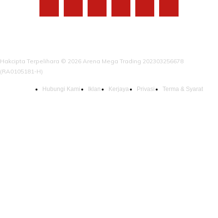
Hakcipta Terpelihara © 2026 Arena Mega Trading 202303256678
(RA0105181-H)
Hubungi Kami
Iklan
Kerjaya
Privasi
Terma & Syarat