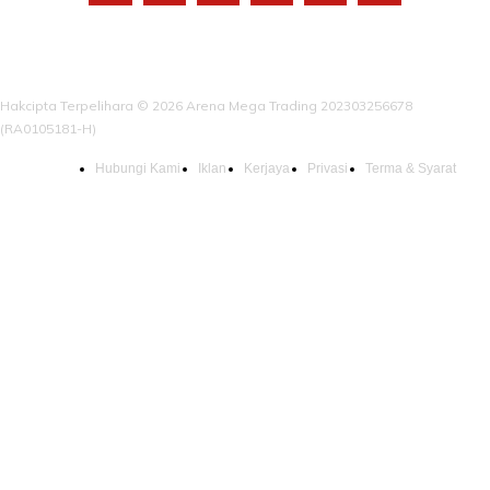
Hakcipta Terpelihara © 2026 Arena Mega Trading 202303256678
(RA0105181-H)
Hubungi Kami
Iklan
Kerjaya
Privasi
Terma & Syarat