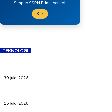
Simpan SSPN Prime hari ini.
Klik
TEKNOLOGI
TVET bukan lagi pilihan kedua! Negeri Sembilan cari bakat hingga
ke pelosok kampung
30 Julai 2026
Pelantikan Liew perkukuh agenda teknologi, perolehan strategik
negara
15 Julai 2026