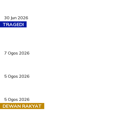
Pasport Malaysia kini lebih kebal dipalsukan, Anwar lancar PMA
baharu dengan 94 ciri keselamatan
30 Jun 2026
TRAGEDI
Tiga anggota polis maut ketika bantu rakan terkena renjatan
elektrik
7 Ogos 2026
PERHILITAN pantau gajah dengan dron, elak kemalangan berulang
5 Ogos 2026
Dua pelajar maut, tercampak ke laluan bertentangan di Temerloh
5 Ogos 2026
DEWAN RAKYAT