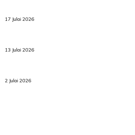
RUU statistik 2026 lulus, era baharu pengurusan data negara
bermula
17 Julai 2026
Sasar 70 peratus mahasiswa dapat kolej kediaman menjelang
2035
13 Julai 2026
‘Smart Lane’ kurangkan kesesakan hingga 50 peratus, terbukti
berkesan sejak 2023
2 Julai 2026