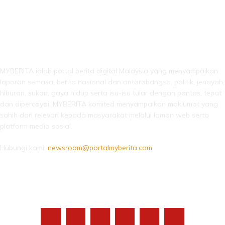
LEBIH DARI SEKADAR BERITA!
MYBERITA ialah portal berita digital Malaysia yang menyampaikan
laporan semasa, berita nasional dan antarabangsa, politik, jenayah,
hiburan, sukan, gaya hidup serta isu-isu tular dengan pantas, tepat
dan dipercayai. MYBERITA komited menyampaikan maklumat yang
sahih dan relevan kepada masyarakat melalui laman web serta
platform media sosial.
Hubungi kami:
newsroom@portalmyberita.com
IKUTI KAMI