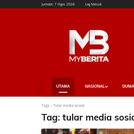
Jumaat, 7 Ogos 2026
Log Masuk
UTAMA
NASIONAL
DUNI
Tags
Tular media sosial
Tag:
tular media sosi