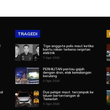
TRAGEDI
!
Tiga anggota polis maut ketika
bantu rakan terkena renjatan
elektrik
7 Ogos 2026
PERHILITAN pantau gajah
dengan dron, elak kemalangan
berulang
5 Ogos 2026
al
Dua pelajar maut, tercampak ke
laluan bertentangan di
Temerloh
5 Ogos 2026