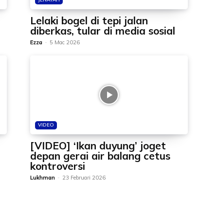
Lelaki bogel di tepi jalan
diberkas, tular di media sosial
Ezza
-
5 Mac 2026
VIDEO
[VIDEO] ‘Ikan duyung’ joget
depan gerai air balang cetus
kontroversi
Lukhman
-
23 Februari 2026