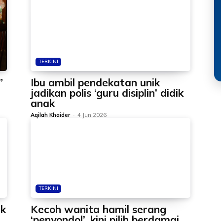
TERKINI
”
Ibu ambil pendekatan unik
jadikan polis ‘guru disiplin’ didik
anak
Aqilah Khaider
-
4 Jun 2026
TERKINI
ik
Kecoh wanita hamil serang
‘penyondol’, kini pilih berdamai