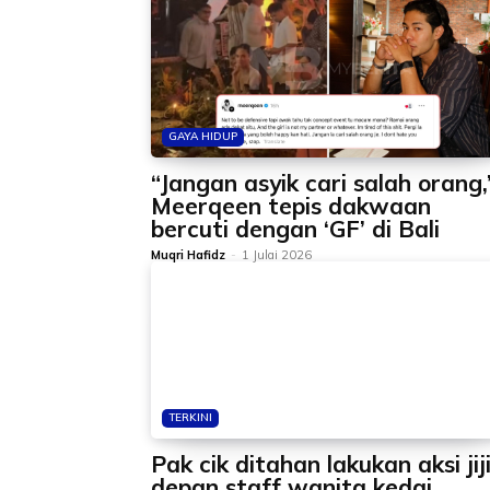
GAYA HIDUP
“Jangan asyik cari salah orang,
Meerqeen tepis dakwaan
bercuti dengan ‘GF’ di Bali
Muqri Hafidz
-
1 Julai 2026
TERKINI
Pak cik ditahan lakukan aksi jij
depan staff wanita kedai