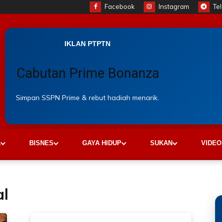
Facebook
Instagram
Te
IKLAN PTPTN
Cabutan Prime Bonanza
Simpan SSPN Prime & rebut hadiah menarik.
A
BISNES
GAYA HIDUP
SUKAN
VIDEO
al