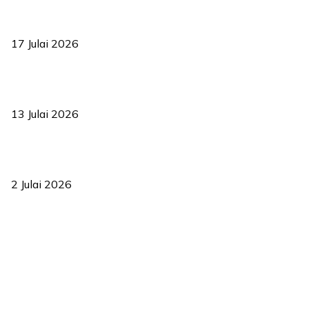
RUU statistik 2026 lulus, era baharu pengurusan data negara
bermula
17 Julai 2026
Sasar 70 peratus mahasiswa dapat kolej kediaman menjelang
2035
13 Julai 2026
‘Smart Lane’ kurangkan kesesakan hingga 50 peratus, terbukti
berkesan sejak 2023
2 Julai 2026