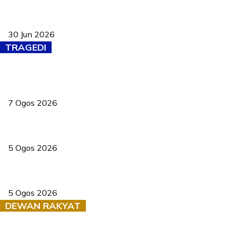
Pasport Malaysia kini lebih kebal dipalsukan, Anwar lancar PMA
baharu dengan 94 ciri keselamatan
30 Jun 2026
TRAGEDI
Tiga anggota polis maut ketika bantu rakan terkena renjatan
elektrik
7 Ogos 2026
PERHILITAN pantau gajah dengan dron, elak kemalangan berulang
5 Ogos 2026
Dua pelajar maut, tercampak ke laluan bertentangan di Temerloh
5 Ogos 2026
DEWAN RAKYAT