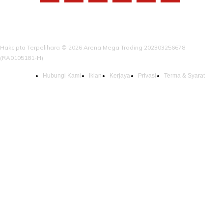
Hakcipta Terpelihara © 2026 Arena Mega Trading 202303256678
(RA0105181-H)
Hubungi Kami
Iklan
Kerjaya
Privasi
Terma & Syarat