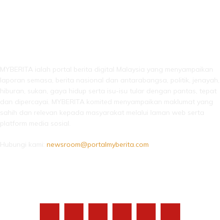
LEBIH DARI SEKADAR BERITA!
MYBERITA ialah portal berita digital Malaysia yang menyampaikan
laporan semasa, berita nasional dan antarabangsa, politik, jenayah,
hiburan, sukan, gaya hidup serta isu-isu tular dengan pantas, tepat
dan dipercayai. MYBERITA komited menyampaikan maklumat yang
sahih dan relevan kepada masyarakat melalui laman web serta
platform media sosial.
Hubungi kami:
newsroom@portalmyberita.com
IKUTI KAMI