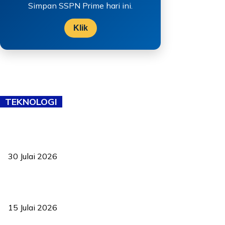
Simpan SSPN Prime hari ini.
Klik
TEKNOLOGI
TVET bukan lagi pilihan kedua! Negeri Sembilan cari bakat hingga
ke pelosok kampung
30 Julai 2026
Pelantikan Liew perkukuh agenda teknologi, perolehan strategik
negara
15 Julai 2026