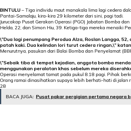
BINTULU
– Tiga individu maut manakala lima lagi cedera da
Pantai-Samalaju, kira-kira 29 kilometer dari sini, pagi tadi.
Jurucakap Pusat Gerakan Operasi (PGO) Jabatan Bomba dan P
Helda, 22; dan Simon Hiu, 39. Ketiga-tiga mereka menaiki Per
\”Dua lagi penumpang Perodua Alza, Roslan Langga, 52,
patah kaki. Dua kelindan lori turut cedera ringan,\” kata
Menurutnya, pasukan dari Balai Bomba dan Penyelamat (BBP
\”Sebaik tiba di tempat kejadian, anggota bomba men
menggunakan peralatan khas sebelum mereka diserahkan k
Operasi menyelamat tamat pada pukul 8.18 pagi. Pihak berk
Orang ramai dinasihatkan supaya lebih berhati-hati di jalan r
28
BACA JUGA:
Pusat pakar pergigian pertama negara ber