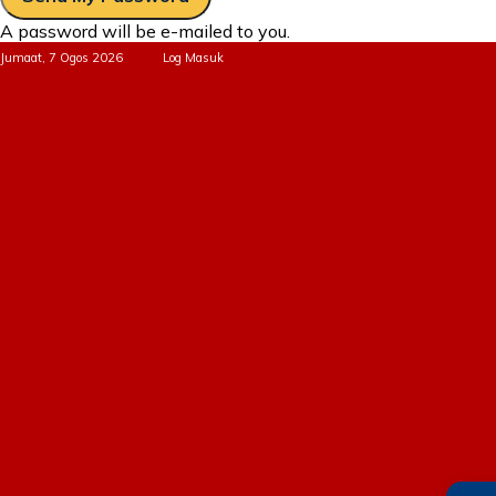
A password will be e-mailed to you.
Jumaat, 7 Ogos 2026
Log Masuk