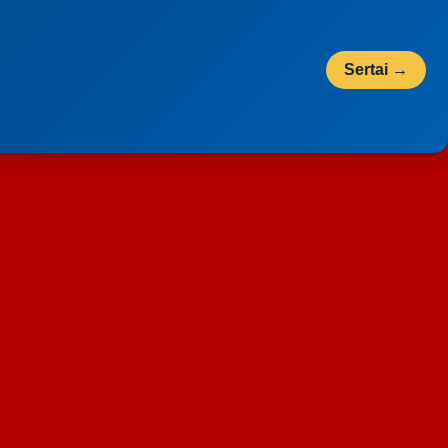
Sertai →