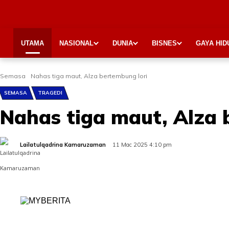
UTAMA
NASIONAL
DUNIA
BISNES
GAYA HID
Semasa
Nahas tiga maut, Alza bertembung lori
SEMASA
TRAGEDI
Nahas tiga maut, Alza 
Lailatulqadrina Kamaruzaman
11 Mac 2025 4:10 pm
Share