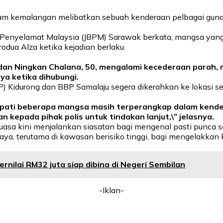
lam kemalangan melibatkan sebuah kenderaan pelbagai guna (M
enyelamat Malaysia (JBPM) Sarawak berkata, mangsa yang te
odua Alza ketika kejadian berlaku.
 dan Ningkan Chalana, 50, mengalami kecederaan parah, 
nya ketika dihubungi.
) Kidurong dan BBP Samalaju segera dikerahkan ke lokasi s
dapati beberapa mangsa masih terperangkap dalam kend
epada pihak polis untuk tindakan lanjut,\” jelasnya.
uasa kini menjalankan siasatan bagi mengenal pasti punca 
aya, terutama di kawasan berisiko tinggi, bagi mengelakkan ke
nilai RM32 juta siap dibina di Negeri Sembilan
-Iklan-