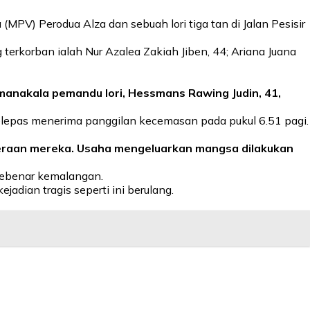
PV) Perodua Alza dan sebuah lori tiga tan di Jalan Pesisir
rkorban ialah Nur Azalea Zakiah Jiben, 44; Ariana Juana
manakala pemandu lori, Hessmans Rawing Judin, 41,
elepas menerima panggilan kecemasan pada pukul 6.51 pagi.
eraan mereka. Usaha mengeluarkan mangsa dilakukan
sebenar kemalangan.
jadian tragis seperti ini berulang.