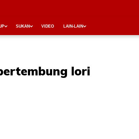
UP
SUKAN
VIDEO
LAIN-LAIN
bertembung lori