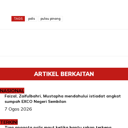
TAGS
polis
pulau pinang
ARTIKEL BERKAITAN
NASIONAL
Faizal, Zaifulbahri, Mustapha mendahului istiadat angkat
sumpah EXCO Negeri Sembilan
7 Ogos 2026
TERKINI
Tiga anggota polis maut ketika bantu rakan terkena