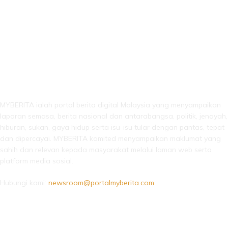
LEBIH DARI SEKADAR BERITA!
MYBERITA ialah portal berita digital Malaysia yang menyampaikan
laporan semasa, berita nasional dan antarabangsa, politik, jenayah,
hiburan, sukan, gaya hidup serta isu-isu tular dengan pantas, tepat
dan dipercayai. MYBERITA komited menyampaikan maklumat yang
sahih dan relevan kepada masyarakat melalui laman web serta
platform media sosial.
Hubungi kami:
newsroom@portalmyberita.com
IKUTI KAMI