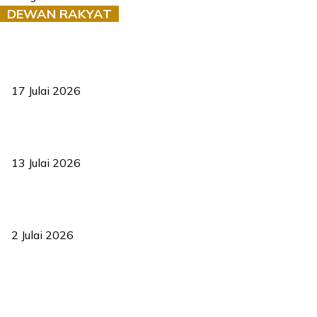
DEWAN RAKYAT
RUU statistik 2026 lulus, era baharu pengurusan data negara
bermula
17 Julai 2026
Sasar 70 peratus mahasiswa dapat kolej kediaman menjelang
2035
13 Julai 2026
‘Smart Lane’ kurangkan kesesakan hingga 50 peratus, terbukti
berkesan sejak 2023
2 Julai 2026