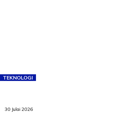
TEKNOLOGI
TVET bukan lagi pilihan kedua! Negeri Sembilan cari bakat hingga
ke pelosok kampung
30 Julai 2026
Pelantikan Liew perkukuh agenda teknologi, perolehan strategik
negara