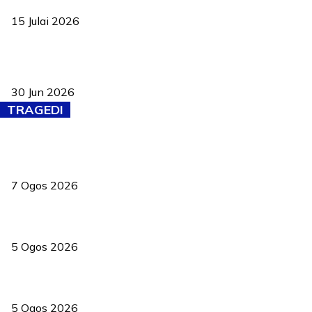
15 Julai 2026
Pasport Malaysia kini lebih kebal dipalsukan, Anwar lancar PMA
baharu dengan 94 ciri keselamatan
30 Jun 2026
TRAGEDI
Tiga anggota polis maut ketika bantu rakan terkena renjatan
elektrik
7 Ogos 2026
PERHILITAN pantau gajah dengan dron, elak kemalangan berulang
5 Ogos 2026
Dua pelajar maut, tercampak ke laluan bertentangan di Temerloh
5 Ogos 2026