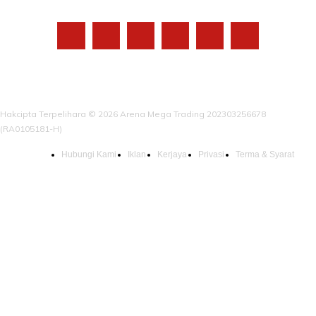
Hakcipta Terpelihara © 2026 Arena Mega Trading 202303256678
(RA0105181-H)
Hubungi Kami
Iklan
Kerjaya
Privasi
Terma & Syarat