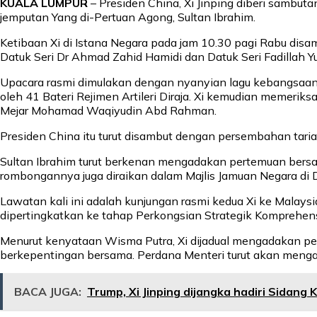
KUALA LUMPUR
– Presiden China, Xi Jinping diberi sambut
jemputan Yang di-Pertuan Agong, Sultan Ibrahim.
Ketibaan Xi di Istana Negara pada jam 10.30 pagi Rabu dis
Datuk Seri Dr Ahmad Zahid Hamidi dan Datuk Seri Fadillah Yu
Upacara rasmi dimulakan dengan nyanyian lagu kebangsaan
oleh 41 Bateri Rejimen Artileri Diraja. Xi kemudian memeri
Mejar Mohamad Waqiyudin Abd Rahman.
Presiden China itu turut disambut dengan persembahan tar
Sultan Ibrahim turut berkenan mengadakan pertemuan bersa
rombongannya juga diraikan dalam Majlis Jamuan Negara di
Lawatan kali ini adalah kunjungan rasmi kedua Xi ke Mala
dipertingkatkan ke tahap Perkongsian Strategik Komprehens
Menurut kenyataan Wisma Putra, Xi dijadual mengadakan pe
berkepentingan bersama. Perdana Menteri turut akan mengan
BACA JUGA:
Trump, Xi Jinping dijangka hadiri Sidan