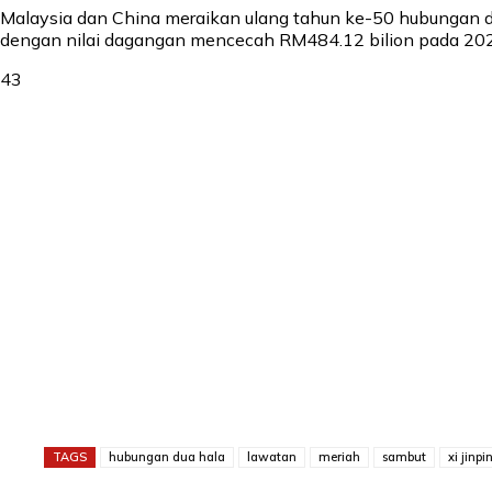
Malaysia dan China meraikan ulang tahun ke-50 hubungan dip
dengan nilai dagangan mencecah RM484.12 bilion pada 20
43
TAGS
hubungan dua hala
lawatan
meriah
sambut
xi jinpi