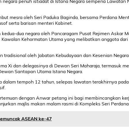
an negara penuh istiadat di Istana Negara sempena Lawatan 
ambut mesra oleh Seri Paduka Baginda, bersama Perdana Ment
sof serta barisan menteri Kabinet.
 kedua-dua negara oleh Pancaragam Pusat Rejimen Askar Me
ksa Kawalan Kehormatan Utama yang melibatkan anggota dari 
ian tradisional oleh Jabatan Kebudayaan dan Kesenian Nega
ma Xi dan delegasinya di Dewan Seri Maharaja, termasuk me
 Dewan Santapan Utama Istana Negara.
ysia dalam tempoh 12 tahun, selepas lawatan terakhirnya p
if.
rtemuan dengan Anwar petang ini bagi membincangkan kerja
jurkan majlis makan malam rasmi di Kompleks Seri Perdana, 
g Kemuncak ASEAN ke-47