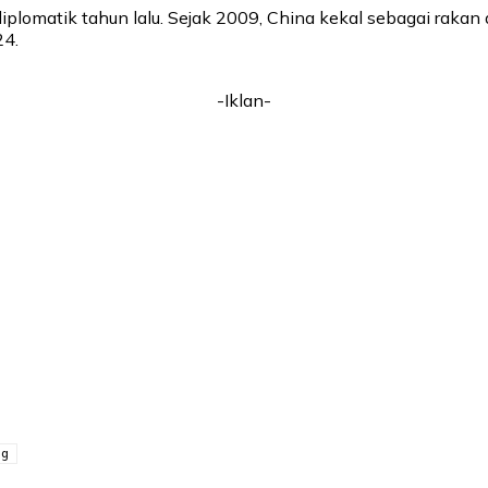
lomatik tahun lalu. Sejak 2009, China kekal sebagai rakan d
24.
-Iklan-
ng