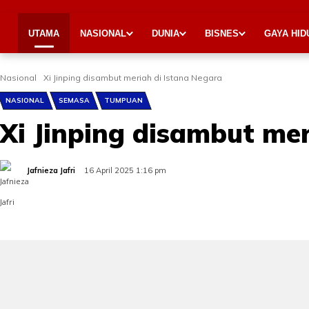
UTAMA
NASIONAL
DUNIA
BISNES
GAYA HID
Nasional
Xi Jinping disambut meriah di Istana Negara
NASIONAL
SEMASA
TUMPUAN
Xi Jinping disambut mer
Jafnieza Jafri
16 April 2025 1:16 pm
Share