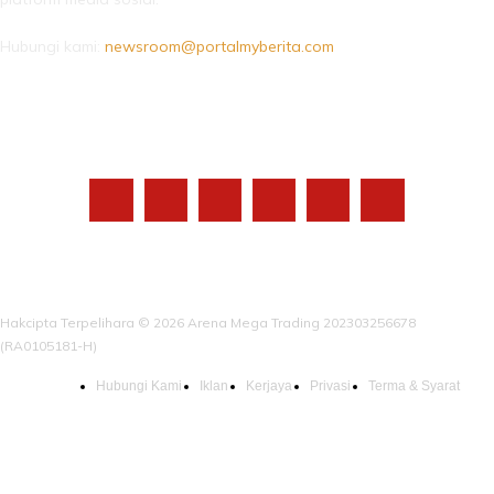
Hubungi kami:
newsroom@portalmyberita.com
IKUTI KAMI
Hakcipta Terpelihara © 2026 Arena Mega Trading 202303256678
(RA0105181-H)
Hubungi Kami
Iklan
Kerjaya
Privasi
Terma & Syarat