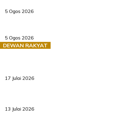
PERHILITAN pantau gajah dengan dron, elak kemalangan berulang
5 Ogos 2026
Dua pelajar maut, tercampak ke laluan bertentangan di Temerloh
5 Ogos 2026
DEWAN RAKYAT
RUU statistik 2026 lulus, era baharu pengurusan data negara
bermula
17 Julai 2026
Sasar 70 peratus mahasiswa dapat kolej kediaman menjelang
2035
13 Julai 2026
‘Smart Lane’ kurangkan kesesakan hingga 50 peratus, terbukti
berkesan sejak 2023