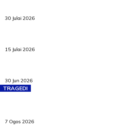
TVET bukan lagi pilihan kedua! Negeri Sembilan cari bakat hingga
ke pelosok kampung
30 Julai 2026
Pelantikan Liew perkukuh agenda teknologi, perolehan strategik
negara
15 Julai 2026
Pasport Malaysia kini lebih kebal dipalsukan, Anwar lancar PMA
baharu dengan 94 ciri keselamatan
30 Jun 2026
TRAGEDI
Tiga anggota polis maut ketika bantu rakan terkena renjatan
elektrik
7 Ogos 2026