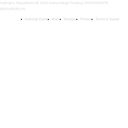
Hakcipta Terpelihara © 2026 Arena Mega Trading 202303256678
(RA0105181-H)
Hubungi Kami
Iklan
Kerjaya
Privasi
Terma & Syarat