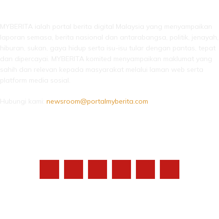
LEBIH DARI SEKADAR BERITA!
MYBERITA ialah portal berita digital Malaysia yang menyampaikan
laporan semasa, berita nasional dan antarabangsa, politik, jenayah,
hiburan, sukan, gaya hidup serta isu-isu tular dengan pantas, tepat
dan dipercayai. MYBERITA komited menyampaikan maklumat yang
sahih dan relevan kepada masyarakat melalui laman web serta
platform media sosial.
Hubungi kami:
newsroom@portalmyberita.com
IKUTI KAMI