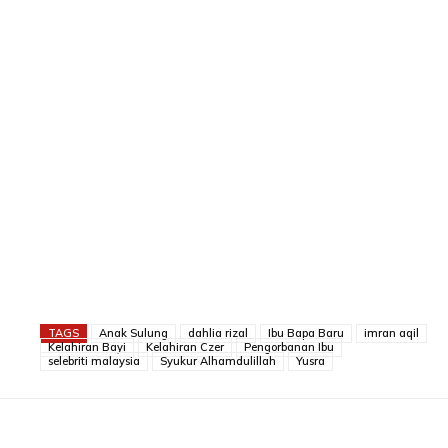
TAGS
Anak Sulung
dahlia rizal
Ibu Bapa Baru
imran aqil
Kelahiran Bayi
Kelahiran Czer
Pengorbanan Ibu
selebriti malaysia
Syukur Alhamdulillah
Yusra