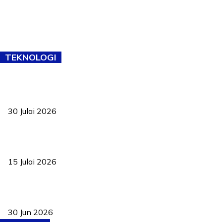
TEKNOLOGI
TVET bukan lagi pilihan kedua! Negeri Sembilan cari bakat hingga
ke pelosok kampung
30 Julai 2026
Pelantikan Liew perkukuh agenda teknologi, perolehan strategik
negara
15 Julai 2026
Pasport Malaysia kini lebih kebal dipalsukan, Anwar lancar PMA
baharu dengan 94 ciri keselamatan
30 Jun 2026