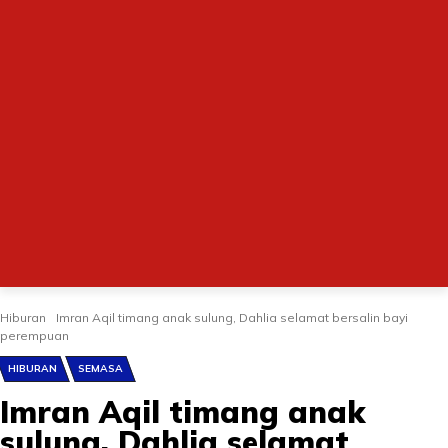
Hiburan
Imran Aqil timang anak sulung, Dahlia selamat bersalin bayi
perempuan
HIBURAN
SEMASA
Imran Aqil timang anak
sulung, Dahlia selamat