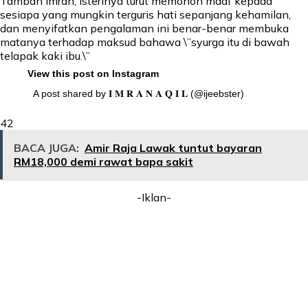
Tambah Imran, isterinya turut memohon maaf kepada
sesiapa yang mungkin terguris hati sepanjang kehamilan,
dan menyifatkan pengalaman ini benar-benar membuka
matanya terhadap maksud bahawa \”syurga itu di bawah
telapak kaki ibu.\”
View this post on Instagram
A post shared by 𝐈 𝐌 𝐑 𝐀 𝐍 𝐀 𝐐 𝐈 𝐋 (@ijeebster)
42
BACA JUGA:
Amir Raja Lawak tuntut bayaran
RM18,000 demi rawat bapa sakit
-Iklan-