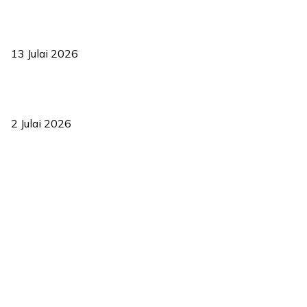
Sasar 70 peratus mahasiswa dapat kolej kediaman menjelang
2035
13 Julai 2026
‘Smart Lane’ kurangkan kesesakan hingga 50 peratus, terbukti
berkesan sejak 2023
2 Julai 2026