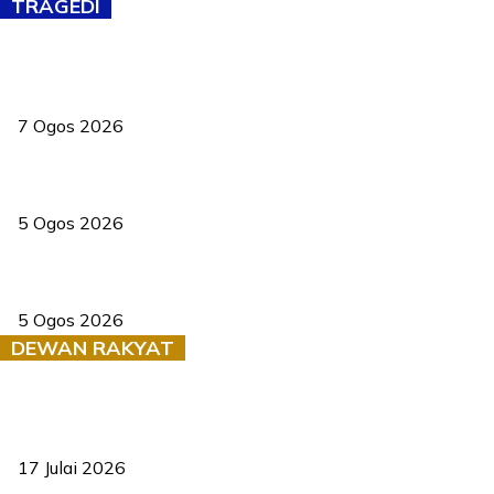
TRAGEDI
Tiga anggota polis maut ketika bantu rakan terkena renjatan
elektrik
7 Ogos 2026
PERHILITAN pantau gajah dengan dron, elak kemalangan berulang
5 Ogos 2026
Dua pelajar maut, tercampak ke laluan bertentangan di Temerloh
5 Ogos 2026
DEWAN RAKYAT
RUU statistik 2026 lulus, era baharu pengurusan data negara
bermula
17 Julai 2026