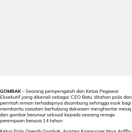
GOMBAK
– Seorang pempengaruh dan Ketua Pegawai
Eksekutif yang dikenali sebagai ‘CEO Batu’ ditahan polis dan
perintah reman terhadapnya disambung sehingga esok bagi
membantu siasatan berhubung dakwaan menghantar mesej
dan gambar berunsur seksual kepada seorang remaja
perempuan berusia 14 tahun.
Ketua Polis Daerah Gombak, Asisten Komisioner Noor Ariffin