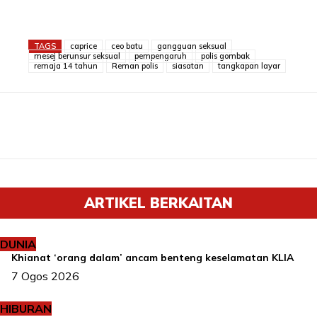
TAGS
caprice
ceo batu
gangguan seksual
mesej berunsur seksual
pempengaruh
polis gombak
remaja 14 tahun
Reman polis
siasatan
tangkapan layar
ARTIKEL BERKAITAN
DUNIA
Khianat ‘orang dalam’ ancam benteng keselamatan KLIA
7 Ogos 2026
HIBURAN