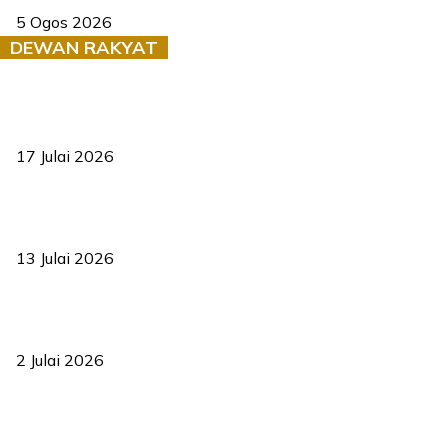
5 Ogos 2026
DEWAN RAKYAT
RUU statistik 2026 lulus, era baharu pengurusan data negara
bermula
17 Julai 2026
Sasar 70 peratus mahasiswa dapat kolej kediaman menjelang
2035
13 Julai 2026
‘Smart Lane’ kurangkan kesesakan hingga 50 peratus, terbukti
berkesan sejak 2023
2 Julai 2026