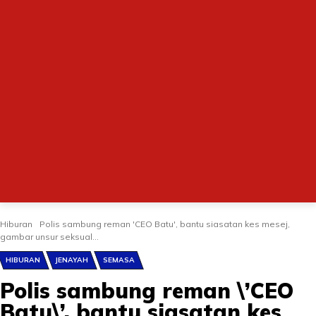
Hiburan
Polis sambung reman 'CEO Batu', bantu siasatan kes mesej,
gambar unsur seksual...
HIBURAN
JENAYAH
SEMASA
Polis sambung reman \’CEO
Batu\’, bantu siasatan kes