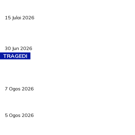
Pelantikan Liew perkukuh agenda teknologi, perolehan strategik
negara
15 Julai 2026
Pasport Malaysia kini lebih kebal dipalsukan, Anwar lancar PMA
baharu dengan 94 ciri keselamatan
30 Jun 2026
TRAGEDI
Tiga anggota polis maut ketika bantu rakan terkena renjatan
elektrik
7 Ogos 2026
PERHILITAN pantau gajah dengan dron, elak kemalangan berulang
5 Ogos 2026
Dua pelajar maut, tercampak ke laluan bertentangan di Temerloh