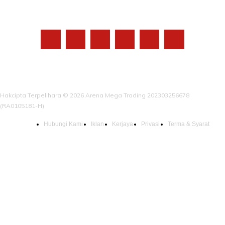
IKUTI KAMI
Hakcipta Terpelihara © 2026 Arena Mega Trading 202303256678
(RA0105181-H)
Hubungi Kami
Iklan
Kerjaya
Privasi
Terma & Syarat