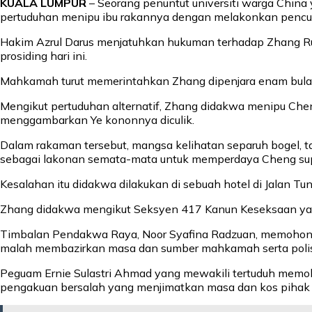
KUALA LUMPUR
– Seorang penuntut universiti warga China
pertuduhan menipu ibu rakannya dengan melakonkan penculik
Hakim Azrul Darus menjatuhkan hukuman terhadap Zhang Ru
prosiding hari ini.
Mahkamah turut memerintahkan Zhang dipenjara enam bulan
Mengikut pertuduhan alternatif, Zhang didakwa menipu Chen
menggambarkan Ye kononnya diculik.
Dalam rakaman tersebut, mangsa kelihatan separuh bogel, tan
sebagai lakonan semata-mata untuk memperdaya Cheng sup
Kesalahan itu didakwa dilakukan di sebuah hotel di Jalan T
Zhang didakwa mengikut Seksyen 417 Kanun Keseksaan yang
Timbalan Pendakwa Raya, Noor Syafina Radzuan, memohon h
malah membazirkan masa dan sumber mahkamah serta polis
Peguam Ernie Sulastri Ahmad yang mewakili tertuduh memo
pengakuan bersalah yang menjimatkan masa dan kos pihak 