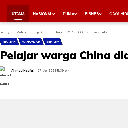
UTAMA
NASIONAL
DUNIA
BISNES
GAYA HID
Jenayah
Pelajar warga China didenda RM17,000 lakon kes culik
JENAYAH
MAHKAMAH
SEMASA
Pelajar warga China di
Ahmad Naufal
27 Mei 2025 5:39 pm
Share