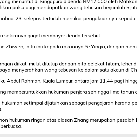
 yang menuntut di Singapura didenda RM17,000 oleh Mahkama
an palsu bagi mendapatkan wang tebusan berjumlah 5 juta Y
nbao, 23, selepas tertuduh menukar pengakuannya kepada b
 sekiranya gagal membayar denda tersebut.
g Zhiwen, iaitu ibu kepada rakannya Ye Yingxi, dengan mem
gan diikat, mulut ditutup dengan pita pelekat hitam, leher 
aya menyerahkan wang tebusan ke dalam satu akaun di Ch
unku Abdul Rahman, Kuala Lumpur, antara jam 11.44 pagi hing
 memperuntukkan hukuman penjara sehingga lima tahun atau
ukuman setimpal dijatuhkan sebagai pengajaran kerana pe
.
hon hukuman ringan atas alasan Zhang merupakan pesalah 
berkuasa.