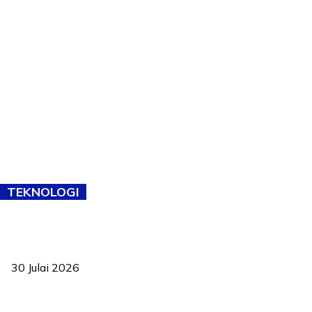
TEKNOLOGI
TVET bukan lagi pilihan kedua! Negeri Sembilan cari bakat hingga
ke pelosok kampung
30 Julai 2026
Pelantikan Liew perkukuh agenda teknologi, perolehan strategik