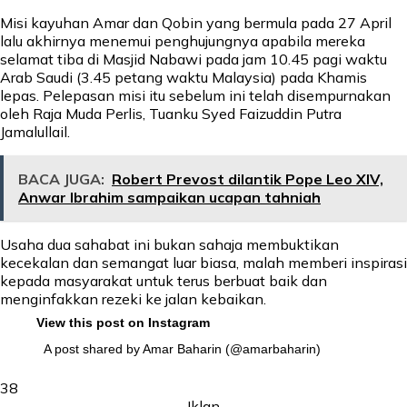
Misi kayuhan Amar dan Qobin yang bermula pada 27 April
lalu akhirnya menemui penghujungnya apabila mereka
selamat tiba di Masjid Nabawi pada jam 10.45 pagi waktu
Arab Saudi (3.45 petang waktu Malaysia) pada Khamis
lepas. Pelepasan misi itu sebelum ini telah disempurnakan
oleh Raja Muda Perlis, Tuanku Syed Faizuddin Putra
Jamalullail.
BACA JUGA:
Robert Prevost dilantik Pope Leo XIV,
Anwar Ibrahim sampaikan ucapan tahniah
Usaha dua sahabat ini bukan sahaja membuktikan
kecekalan dan semangat luar biasa, malah memberi inspirasi
kepada masyarakat untuk terus berbuat baik dan
menginfakkan rezeki ke jalan kebaikan.
View this post on Instagram
A post shared by Amar Baharin (@amarbaharin)
38
-Iklan-