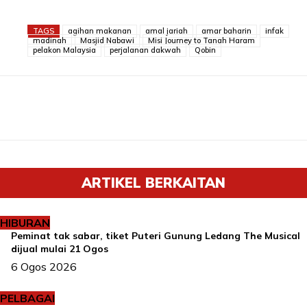
TAGS
agihan makanan
amal jariah
amar baharin
infak
madinah
Masjid Nabawi
Misi Journey to Tanah Haram
pelakon Malaysia
perjalanan dakwah
Qobin
ARTIKEL BERKAITAN
HIBURAN
Peminat tak sabar, tiket Puteri Gunung Ledang The Musical
dijual mulai 21 Ogos
6 Ogos 2026
PELBAGAI