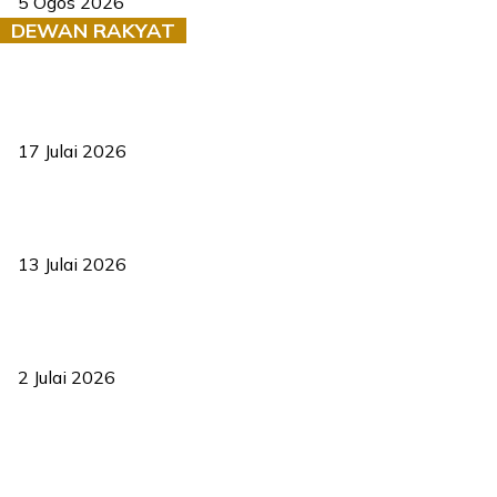
5 Ogos 2026
DEWAN RAKYAT
RUU statistik 2026 lulus, era baharu pengurusan data negara
bermula
17 Julai 2026
Sasar 70 peratus mahasiswa dapat kolej kediaman menjelang
2035
13 Julai 2026
‘Smart Lane’ kurangkan kesesakan hingga 50 peratus, terbukti
berkesan sejak 2023
2 Julai 2026