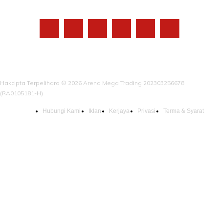
IKUTI KAMI
Hakcipta Terpelihara © 2026 Arena Mega Trading 202303256678
(RA0105181-H)
Hubungi Kami
Iklan
Kerjaya
Privasi
Terma & Syarat