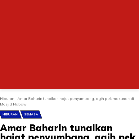
Hiburan
Amar Baharin tunaikan hajat penyumbang, agih pek makanan di
Masjid Nabawi
HIBURAN
SEMASA
Amar Baharin tunaikan
hajat penyumbang, agih pek