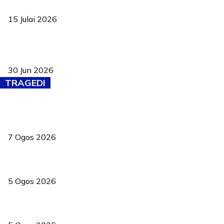
negara
15 Julai 2026
Pasport Malaysia kini lebih kebal dipalsukan, Anwar lancar PMA
baharu dengan 94 ciri keselamatan
30 Jun 2026
TRAGEDI
Tiga anggota polis maut ketika bantu rakan terkena renjatan
elektrik
7 Ogos 2026
PERHILITAN pantau gajah dengan dron, elak kemalangan berulang
5 Ogos 2026
Dua pelajar maut, tercampak ke laluan bertentangan di Temerloh