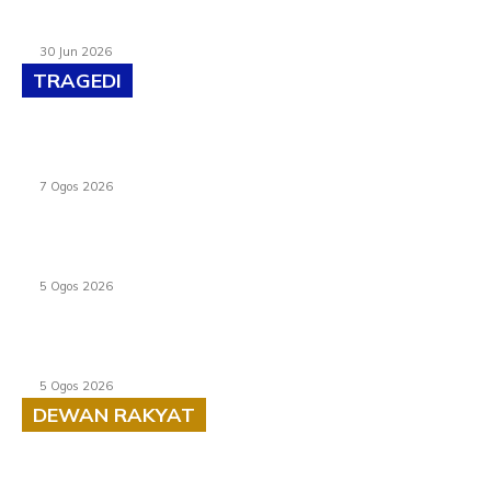
Pasport Malaysia kini lebih kebal dipalsukan, Anwar lancar
PMA baharu dengan 94 ciri keselamatan
30 Jun 2026
TRAGEDI
Tiga anggota polis maut ketika bantu rakan terkena
renjatan elektrik
7 Ogos 2026
PERHILITAN pantau gajah dengan dron, elak kemalangan
berulang
5 Ogos 2026
Dua pelajar maut, tercampak ke laluan bertentangan di
Temerloh
5 Ogos 2026
DEWAN RAKYAT
RUU statistik 2026 lulus, era baharu pengurusan data