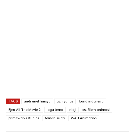
TAGS
andi ariel harsya
azri yunus
band indonesia
Ejen Ali The Movie 2
lagu tema
nidji
ost filem animasi
primeworks studios
teman sejati
WAU Animation