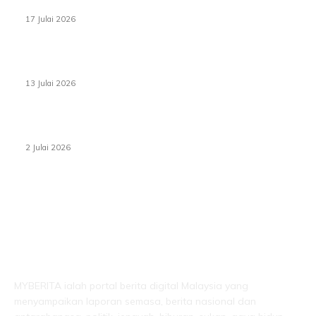
negara bermula
17 Julai 2026
Sasar 70 peratus mahasiswa dapat kolej kediaman
menjelang 2035
13 Julai 2026
‘Smart Lane’ kurangkan kesesakan hingga 50 peratus,
terbukti berkesan sejak 2023
2 Julai 2026
LEBIH DARI SEKADAR BERITA!
MYBERITA ialah portal berita digital Malaysia yang
menyampaikan laporan semasa, berita nasional dan