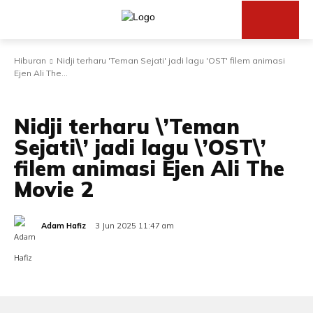
Hiburan
Nidji terharu 'Teman Sejati' jadi lagu 'OST' filem animasi
Ejen Ali The...
HIBURAN
SEMASA
Nidji terharu \’Teman
Sejati\’ jadi lagu \’OST\’
filem animasi Ejen Ali The
Movie 2
Adam Hafiz
3 Jun 2025 11:47 am