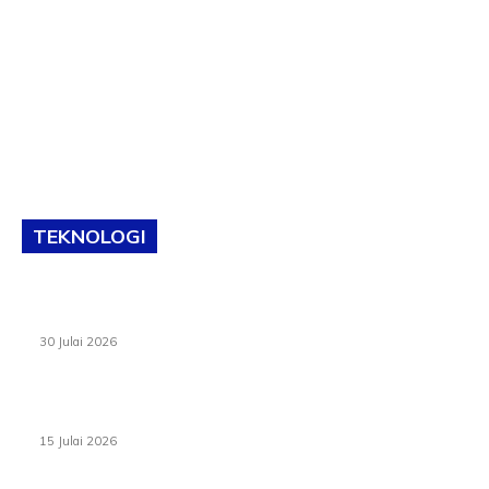
TEKNOLOGI
TVET bukan lagi pilihan kedua! Negeri Sembilan cari bakat
hingga ke pelosok kampung
30 Julai 2026
Pelantikan Liew perkukuh agenda teknologi, perolehan
strategik negara
15 Julai 2026