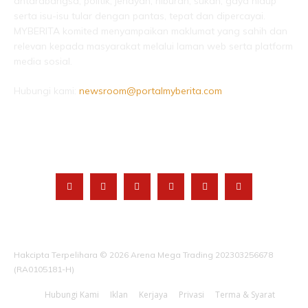
antarabangsa, politik, jenayah, hiburan, sukan, gaya hidup
serta isu-isu tular dengan pantas, tepat dan dipercayai.
MYBERITA komited menyampaikan maklumat yang sahih dan
relevan kepada masyarakat melalui laman web serta platform
media sosial.
Hubungi kami:
newsroom@portalmyberita.com
IKUTI KAMI
Hakcipta Terpelihara © 2026 Arena Mega Trading 202303256678
(RA0105181-H)
Hubungi Kami
Iklan
Kerjaya
Privasi
Terma & Syarat