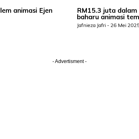
filem animasi Ejen
RM15.3 juta dalam 4
baharu animasi te
Jafnieza Jafri
-
26 Mei 202
- Advertisment -