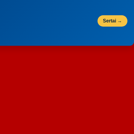
Sertai →