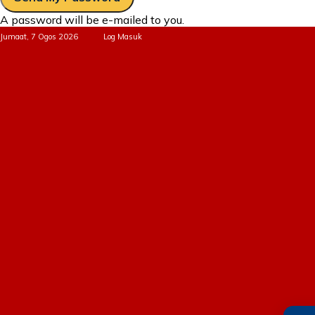
A password will be e-mailed to you.
Jumaat, 7 Ogos 2026
Log Masuk