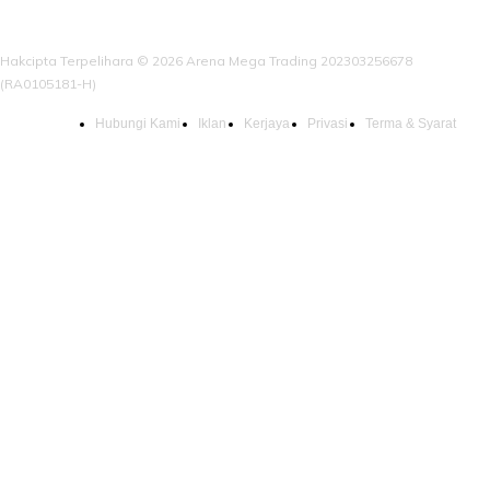
Hakcipta Terpelihara © 2026 Arena Mega Trading 202303256678
(RA0105181-H)
Hubungi Kami
Iklan
Kerjaya
Privasi
Terma & Syarat