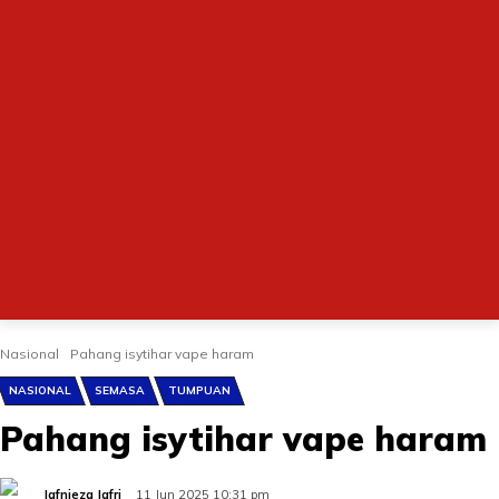
Nasional
Pahang isytihar vape haram
NASIONAL
SEMASA
TUMPUAN
Pahang isytihar vape haram
Jafnieza Jafri
11 Jun 2025 10:31 pm