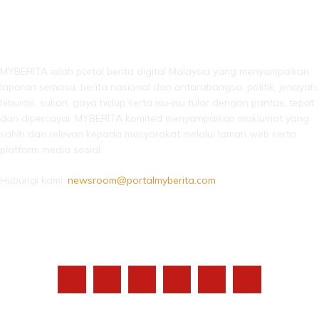
LEBIH DARI SEKADAR BERITA!
MYBERITA ialah portal berita digital Malaysia yang menyampaikan
laporan semasa, berita nasional dan antarabangsa, politik, jenayah,
hiburan, sukan, gaya hidup serta isu-isu tular dengan pantas, tepat
dan dipercayai. MYBERITA komited menyampaikan maklumat yang
sahih dan relevan kepada masyarakat melalui laman web serta
platform media sosial.
Hubungi kami:
newsroom@portalmyberita.com
IKUTI KAMI