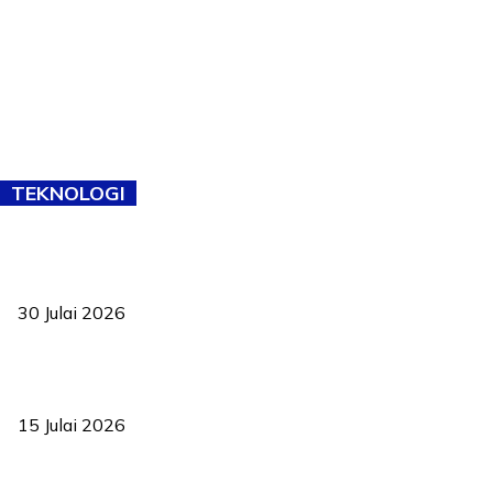
TEKNOLOGI
TVET bukan lagi pilihan kedua! Negeri Sembilan cari bakat hingga
ke pelosok kampung
30 Julai 2026
Pelantikan Liew perkukuh agenda teknologi, perolehan strategik
negara
15 Julai 2026
Pasport Malaysia kini lebih kebal dipalsukan, Anwar lancar PMA