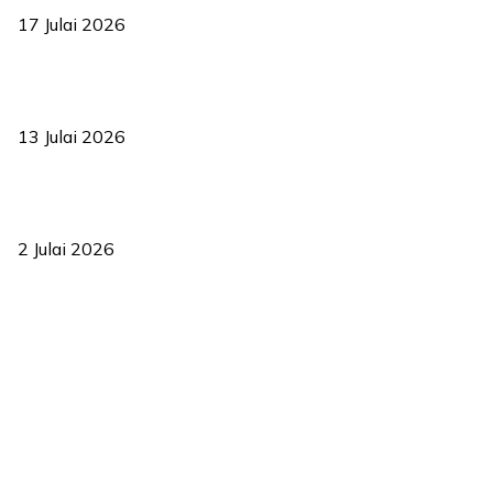
17 Julai 2026
Sasar 70 peratus mahasiswa dapat kolej kediaman menjelang
2035
13 Julai 2026
‘Smart Lane’ kurangkan kesesakan hingga 50 peratus, terbukti
berkesan sejak 2023
2 Julai 2026