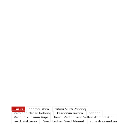
TAGS
agama Islam
fatwa Mufti Pahang
Kerajaan Negeri Pahang
kesihatan awam
pahang
Penguatkuasaan Vape
Pusat Pentadbiran Sultan Ahmad Shah
rokok elektronik
Syed Ibrahim Syed Ahmad
vape diharamkan