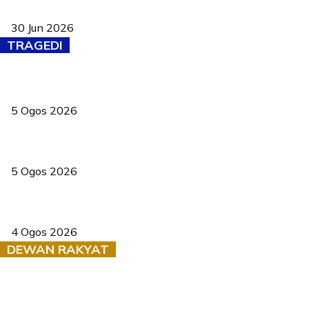
baharu dengan 94 ciri keselamatan
30 Jun 2026
TRAGEDI
PERHILITAN pantau gajah dengan dron, elak kemalangan berulang
5 Ogos 2026
Dua pelajar maut, tercampak ke laluan bertentangan di Temerloh
5 Ogos 2026
Saksi dedah batu kecil gugur sebelum pokok hempap Ford Raptor
4 Ogos 2026
DEWAN RAKYAT
RUU statistik 2026 lulus, era baharu pengurusan data negara
bermula