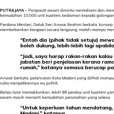
PUTRAJAYA
– Penjawat awam diminta memahami dan mempe
kemudahan 10,000 unit kuarters kediaman kepada golongan 
Perdana Menteri, Datuk Seri Anwar Ibrahim berkata, konsep 
membebankan kerajaan secara langsung, malah mampu mem
“Entah dia (pihak tidak setuju) mewa
boleh dukung, lebih-lebih lagi apab
“Jadi, saya harap rakan-rakan kalau 
jabatan beri penjelasan kerana ra
rumah,” katanya semasa berucap pada
Anwar berkata, pelancaran Kota Madani yang dilihat mampu
cuba menjadikannya isu politik.
Beliau turut memaklumkan, lebih 98 peratus unit kuarters ya
awam masih menanti kemudahan perumahan yang selesa.
“Untuk keperluan tahun mendatang, 
Madani,” katanya.