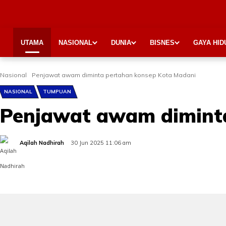
UTAMA
NASIONAL
DUNIA
BISNES
GAYA HID
Nasional
Penjawat awam diminta pertahan konsep Kota Madani
NASIONAL
TUMPUAN
Penjawat awam dimint
Aqilah Nadhirah
30 Jun 2025 11:06 am
Share