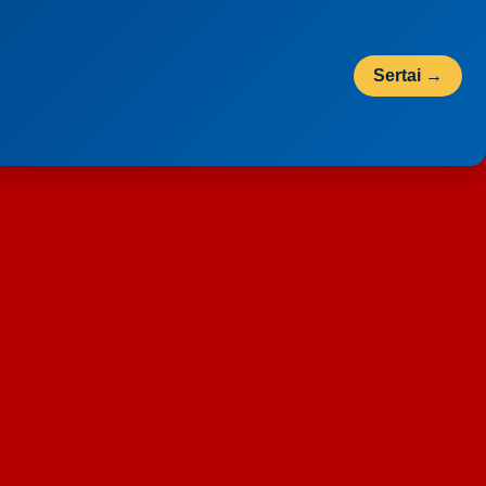
Sertai →