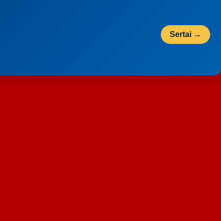
Sertai →