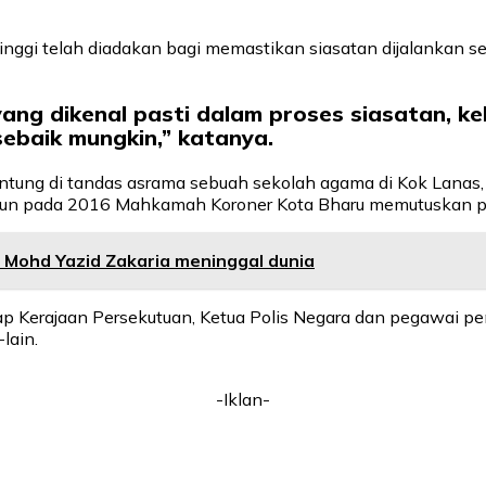
tinggi telah diadakan bagi memastikan siasatan dijalankan 
ang dikenal pasti dalam proses siasatan, k
sebaik mungkin,” katanya.
tung di tandas asrama sebuah sekolah agama di Kok Lanas, K
amun pada 2016 Mahkamah Koroner Kota Bharu memutuskan pel
 Mohd Yazid Zakaria meninggal dunia
dap Kerajaan Persekutuan, Ketua Polis Negara dan pegawai p
lain.
-Iklan-