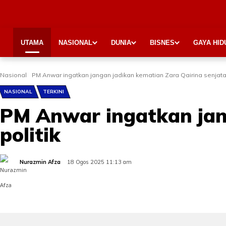
UTAMA
NASIONAL
DUNIA
BISNES
GAYA HID
Nasional
PM Anwar ingatkan jangan jadikan kematian Zara Qairina senjata 
NASIONAL
TERKINI
PM Anwar ingatkan jan
politik
Nurazmin Afza
18 Ogos 2025 11:13 am
Share