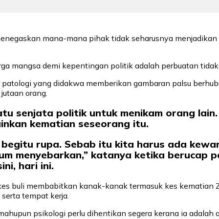
menegaskan mana-mana pihak tidak seharusnya menjadikan 
rga mangsa demi kepentingan politik adalah perbuatan tida
r patologi yang didakwa memberikan gambaran palsu berhubu
jutaan orang.
atu senjata politik untuk menikam orang lain.
inkan kematian seseorang itu.
egitu rupa. Sebab itu kita harus ada kewar
elum menyebarkan,” katanya ketika berucap 
i, hari ini.
es buli membabitkan kanak-kanak termasuk kes kematian Z
 serta tempat kerja.
 mahupun psikologi perlu dihentikan segera kerana ia adal