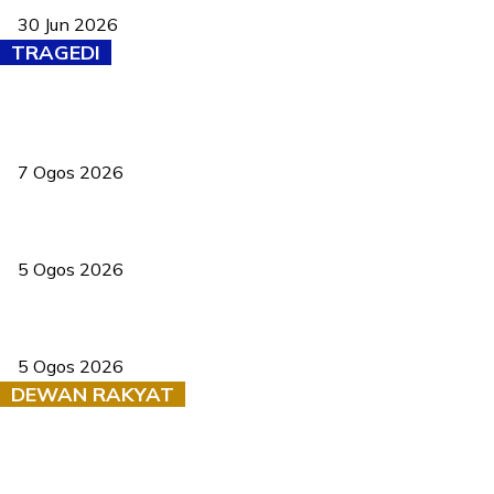
30 Jun 2026
TRAGEDI
Tiga anggota polis maut ketika bantu rakan terkena renjatan
elektrik
7 Ogos 2026
PERHILITAN pantau gajah dengan dron, elak kemalangan berulang
5 Ogos 2026
Dua pelajar maut, tercampak ke laluan bertentangan di Temerloh
5 Ogos 2026
DEWAN RAKYAT
RUU statistik 2026 lulus, era baharu pengurusan data negara
bermula