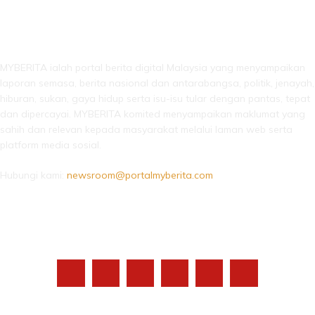
LEBIH DARI SEKADAR BERITA!
MYBERITA ialah portal berita digital Malaysia yang menyampaikan
laporan semasa, berita nasional dan antarabangsa, politik, jenayah,
hiburan, sukan, gaya hidup serta isu-isu tular dengan pantas, tepat
dan dipercayai. MYBERITA komited menyampaikan maklumat yang
sahih dan relevan kepada masyarakat melalui laman web serta
platform media sosial.
Hubungi kami:
newsroom@portalmyberita.com
IKUTI KAMI