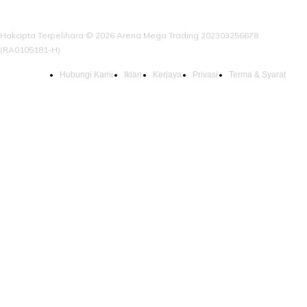
Hakcipta Terpelihara © 2026 Arena Mega Trading 202303256678
(RA0105181-H)
Hubungi Kami
Iklan
Kerjaya
Privasi
Terma & Syarat