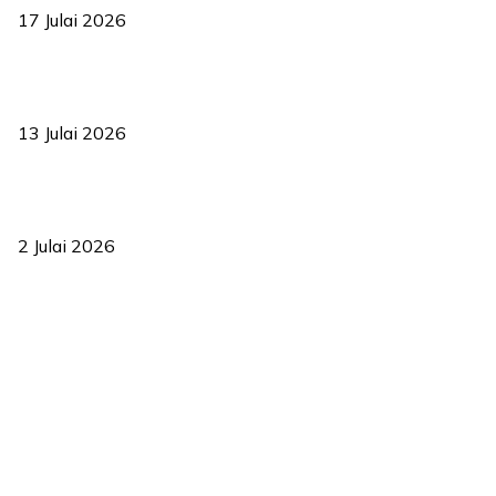
17 Julai 2026
Sasar 70 peratus mahasiswa dapat kolej kediaman menjelang
2035
13 Julai 2026
‘Smart Lane’ kurangkan kesesakan hingga 50 peratus, terbukti
berkesan sejak 2023
2 Julai 2026