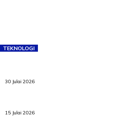
TEKNOLOGI
TVET bukan lagi pilihan kedua! Negeri Sembilan cari bakat hingga
ke pelosok kampung
30 Julai 2026
Pelantikan Liew perkukuh agenda teknologi, perolehan strategik
negara
15 Julai 2026
Pasport Malaysia kini lebih kebal dipalsukan, Anwar lancar PMA
baharu dengan 94 ciri keselamatan