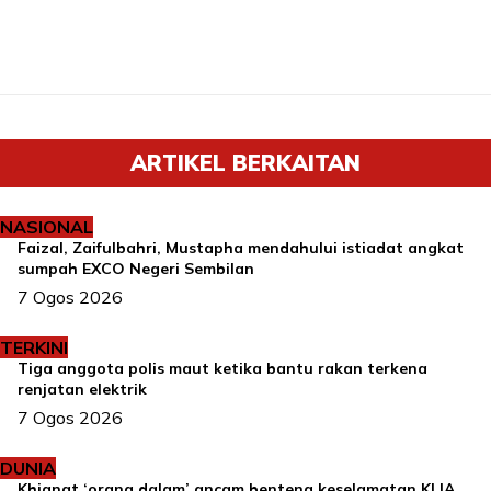
ARTIKEL BERKAITAN
NASIONAL
Faizal, Zaifulbahri, Mustapha mendahului istiadat angkat
sumpah EXCO Negeri Sembilan
7 Ogos 2026
TERKINI
Tiga anggota polis maut ketika bantu rakan terkena
renjatan elektrik
7 Ogos 2026
DUNIA
Khianat ‘orang dalam’ ancam benteng keselamatan KLIA