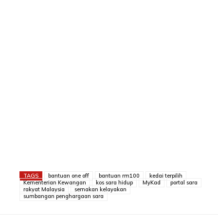
TAGS
bantuan one off
bantuan rm100
kedai terpilih
Kementerian Kewangan
kos sara hidup
MyKad
portal sara
rakyat Malaysia
semakan kelayakan
sumbangan penghargaan sara