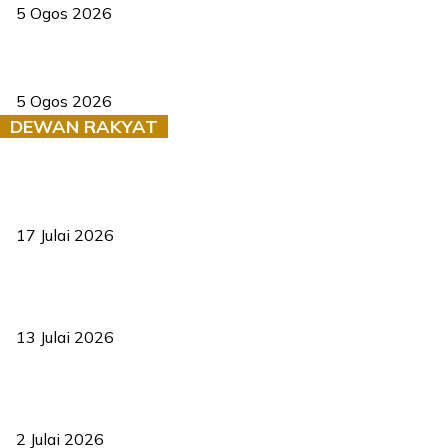
5 Ogos 2026
Dua pelajar maut, tercampak ke laluan bertentangan di Temerloh
5 Ogos 2026
DEWAN RAKYAT
RUU statistik 2026 lulus, era baharu pengurusan data negara
bermula
17 Julai 2026
Sasar 70 peratus mahasiswa dapat kolej kediaman menjelang
2035
13 Julai 2026
‘Smart Lane’ kurangkan kesesakan hingga 50 peratus, terbukti
berkesan sejak 2023
2 Julai 2026