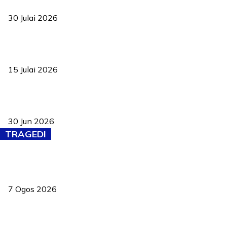
ke pelosok kampung
30 Julai 2026
Pelantikan Liew perkukuh agenda teknologi, perolehan strategik
negara
15 Julai 2026
Pasport Malaysia kini lebih kebal dipalsukan, Anwar lancar PMA
baharu dengan 94 ciri keselamatan
30 Jun 2026
TRAGEDI
Tiga anggota polis maut ketika bantu rakan terkena renjatan
elektrik
7 Ogos 2026
PERHILITAN pantau gajah dengan dron, elak kemalangan berulang