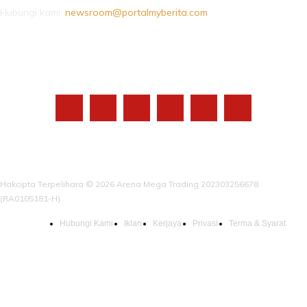
Hubungi kami:
newsroom@portalmyberita.com
IKUTI KAMI
Hakcipta Terpelihara © 2026 Arena Mega Trading 202303256678
(RA0105181-H)
Hubungi Kami
Iklan
Kerjaya
Privasi
Terma & Syarat