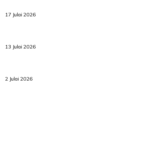
RUU statistik 2026 lulus, era baharu pengurusan data negara
bermula
17 Julai 2026
Sasar 70 peratus mahasiswa dapat kolej kediaman menjelang
2035
13 Julai 2026
‘Smart Lane’ kurangkan kesesakan hingga 50 peratus, terbukti
berkesan sejak 2023
2 Julai 2026