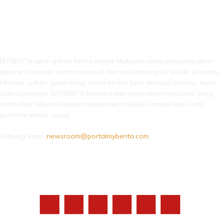
LEBIH DARI SEKADAR BERITA!
MYBERITA ialah portal berita digital Malaysia yang menyampaikan
laporan semasa, berita nasional dan antarabangsa, politik, jenayah,
hiburan, sukan, gaya hidup serta isu-isu tular dengan pantas, tepat
dan dipercayai. MYBERITA komited menyampaikan maklumat yang
sahih dan relevan kepada masyarakat melalui laman web serta
platform media sosial.
Hubungi kami:
newsroom@portalmyberita.com
IKUTI KAMI