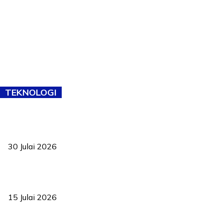
TEKNOLOGI
TVET bukan lagi pilihan kedua! Negeri Sembilan cari bakat hingga
ke pelosok kampung
30 Julai 2026
Pelantikan Liew perkukuh agenda teknologi, perolehan strategik
negara
15 Julai 2026