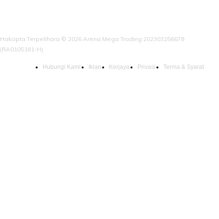
Hakcipta Terpelihara © 2026 Arena Mega Trading 202303256678
(RA0105181-H)
Hubungi Kami
Iklan
Kerjaya
Privasi
Terma & Syarat