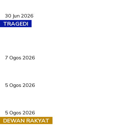
Pasport Malaysia kini lebih kebal dipalsukan, Anwar lancar PMA
baharu dengan 94 ciri keselamatan
30 Jun 2026
TRAGEDI
Tiga anggota polis maut ketika bantu rakan terkena renjatan
elektrik
7 Ogos 2026
PERHILITAN pantau gajah dengan dron, elak kemalangan berulang
5 Ogos 2026
Dua pelajar maut, tercampak ke laluan bertentangan di Temerloh
5 Ogos 2026
DEWAN RAKYAT