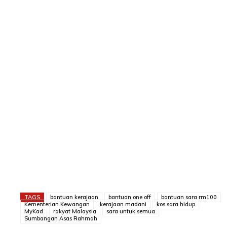
TAGS
bantuan kerajaan
bantuan one off
bantuan sara rm100
Kementerian Kewangan
kerajaan madani
kos sara hidup
MyKad
rakyat Malaysia
sara untuk semua
Sumbangan Asas Rahmah