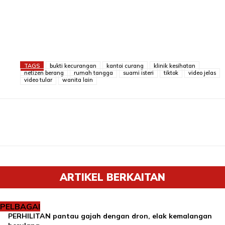
TAGS
bukti kecurangan
kantoi curang
klinik kesihatan
netizen berang
rumah tangga
suami isteri
tiktok
video jelas
video tular
wanita lain
ARTIKEL BERKAITAN
PELBAGAI
PERHILITAN pantau gajah dengan dron, elak kemalangan