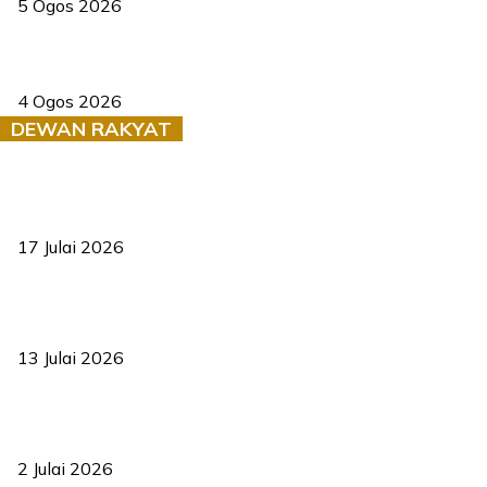
5 Ogos 2026
Saksi dedah batu kecil gugur sebelum pokok hempap Ford Raptor
4 Ogos 2026
DEWAN RAKYAT
RUU statistik 2026 lulus, era baharu pengurusan data negara
bermula
17 Julai 2026
Sasar 70 peratus mahasiswa dapat kolej kediaman menjelang
2035
13 Julai 2026
‘Smart Lane’ kurangkan kesesakan hingga 50 peratus, terbukti
berkesan sejak 2023
2 Julai 2026