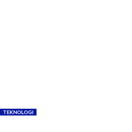
TEKNOLOGI
TVET bukan lagi pilihan kedua! Negeri Sembilan cari bakat hingga