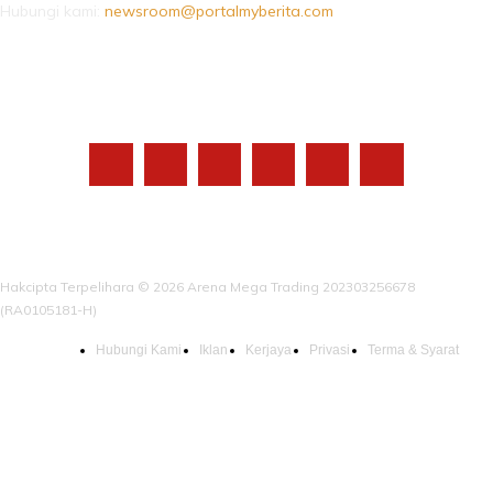
Hubungi kami:
newsroom@portalmyberita.com
IKUTI KAMI
Hakcipta Terpelihara © 2026 Arena Mega Trading 202303256678
(RA0105181-H)
Hubungi Kami
Iklan
Kerjaya
Privasi
Terma & Syarat