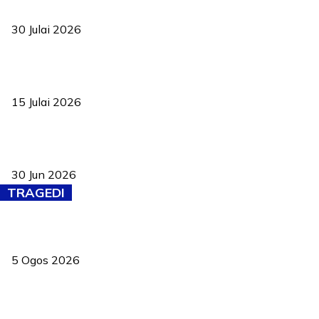
ke pelosok kampung
30 Julai 2026
Pelantikan Liew perkukuh agenda teknologi, perolehan strategik
negara
15 Julai 2026
Pasport Malaysia kini lebih kebal dipalsukan, Anwar lancar PMA
baharu dengan 94 ciri keselamatan
30 Jun 2026
TRAGEDI
PERHILITAN pantau gajah dengan dron, elak kemalangan berulang
5 Ogos 2026
Dua pelajar maut, tercampak ke laluan bertentangan di Temerloh