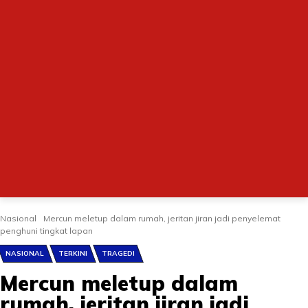
Nasional
Mercun meletup dalam rumah, jeritan jiran jadi penyelemat
penghuni tingkat lapan
NASIONAL
TERKINI
TRAGEDI
Mercun meletup dalam
rumah, jeritan jiran jadi