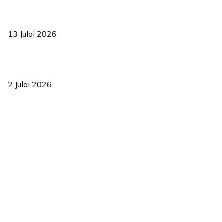
Sasar 70 peratus mahasiswa dapat kolej kediaman menjelang
2035
13 Julai 2026
‘Smart Lane’ kurangkan kesesakan hingga 50 peratus, terbukti
berkesan sejak 2023
2 Julai 2026