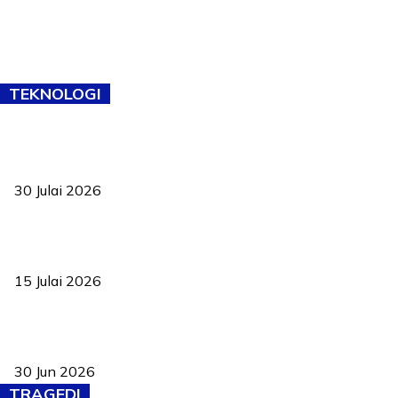
TEKNOLOGI
TVET bukan lagi pilihan kedua! Negeri Sembilan cari bakat hingga
ke pelosok kampung
30 Julai 2026
Pelantikan Liew perkukuh agenda teknologi, perolehan strategik
negara
15 Julai 2026
Pasport Malaysia kini lebih kebal dipalsukan, Anwar lancar PMA
baharu dengan 94 ciri keselamatan
30 Jun 2026
TRAGEDI