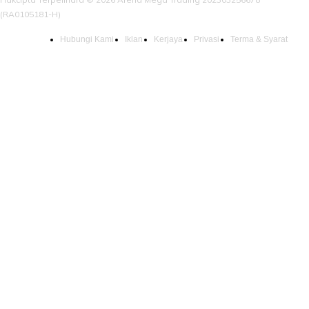
(RA0105181-H)
Hubungi Kami
Iklan
Kerjaya
Privasi
Terma & Syarat