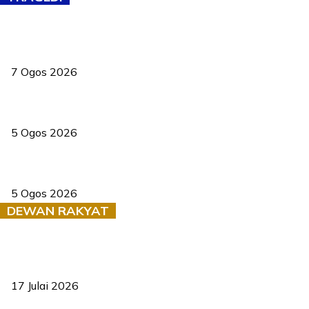
Tiga anggota polis maut ketika bantu rakan terkena renjatan
elektrik
7 Ogos 2026
PERHILITAN pantau gajah dengan dron, elak kemalangan berulang
5 Ogos 2026
Dua pelajar maut, tercampak ke laluan bertentangan di Temerloh
5 Ogos 2026
DEWAN RAKYAT
RUU statistik 2026 lulus, era baharu pengurusan data negara
bermula
17 Julai 2026