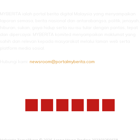
MYBERITA ialah portal berita digital Malaysia yang menyampaikan
laporan semasa, berita nasional dan antarabangsa, politik, jenayah,
hiburan, sukan, gaya hidup serta isu-isu tular dengan pantas, tepat
dan dipercayai. MYBERITA komited menyampaikan maklumat yang
sahih dan relevan kepada masyarakat melalui laman web serta
platform media sosial.
Hubungi kami:
newsroom@portalmyberita.com
IKUTI KAMI
Hakcipta Terpelihara © 2026 Arena Mega Trading 202303256678