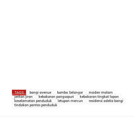
TAGS
bangi avenue
bomba Selangor
insiden malam
jeritan jiran
kebakaran pangsapuri
kebakaran tingkat lapan
keselamatan penduduk
letupan mercun
residensi adelia bangi
tindakan pantas penduduk