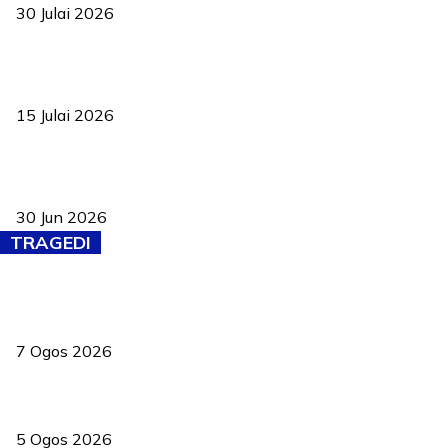
30 Julai 2026
Pelantikan Liew perkukuh agenda teknologi, perolehan strategik
negara
15 Julai 2026
Pasport Malaysia kini lebih kebal dipalsukan, Anwar lancar PMA
baharu dengan 94 ciri keselamatan
30 Jun 2026
TRAGEDI
Tiga anggota polis maut ketika bantu rakan terkena renjatan
elektrik
7 Ogos 2026
PERHILITAN pantau gajah dengan dron, elak kemalangan berulang
5 Ogos 2026