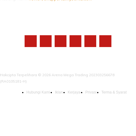
IKUTI KAMI
Hakcipta Terpelihara © 2026 Arena Mega Trading 202303256678
(RA0105181-H)
Hubungi Kami
Iklan
Kerjaya
Privasi
Terma & Syarat