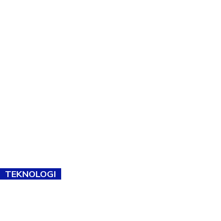
TEKNOLOGI
TVET bukan lagi pilihan kedua! Negeri Sembilan cari bakat hingga
ke pelosok kampung