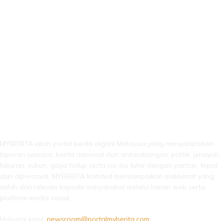
LEBIH DARI SEKADAR BERITA!
MYBERITA ialah portal berita digital Malaysia yang menyampaikan
laporan semasa, berita nasional dan antarabangsa, politik, jenayah,
hiburan, sukan, gaya hidup serta isu-isu tular dengan pantas, tepat
dan dipercayai. MYBERITA komited menyampaikan maklumat yang
sahih dan relevan kepada masyarakat melalui laman web serta
platform media sosial.
Hubungi kami:
newsroom@portalmyberita.com