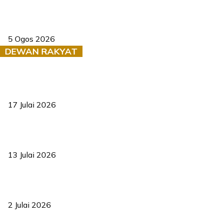
Dua pelajar maut, tercampak ke laluan bertentangan di Temerloh
5 Ogos 2026
DEWAN RAKYAT
RUU statistik 2026 lulus, era baharu pengurusan data negara
bermula
17 Julai 2026
Sasar 70 peratus mahasiswa dapat kolej kediaman menjelang
2035
13 Julai 2026
‘Smart Lane’ kurangkan kesesakan hingga 50 peratus, terbukti
berkesan sejak 2023
2 Julai 2026