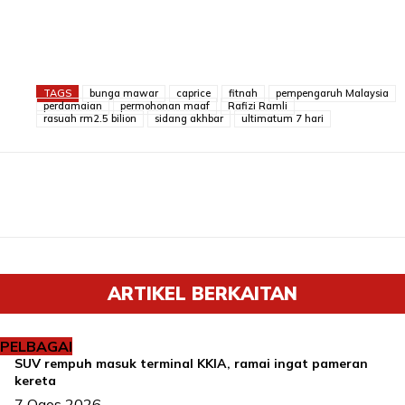
TAGS
bunga mawar
caprice
fitnah
pempengaruh Malaysia
perdamaian
permohonan maaf
Rafizi Ramli
rasuah rm2.5 bilion
sidang akhbar
ultimatum 7 hari
ARTIKEL BERKAITAN
PELBAGAI
SUV rempuh masuk terminal KKIA, ramai ingat pameran
kereta
7 Ogos 2026