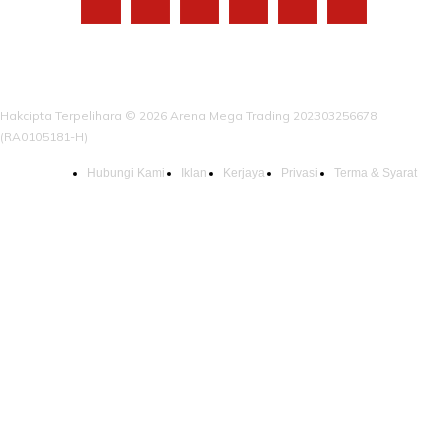
Hakcipta Terpelihara © 2026 Arena Mega Trading 202303256678
(RA0105181-H)
Hubungi Kami
Iklan
Kerjaya
Privasi
Terma & Syarat