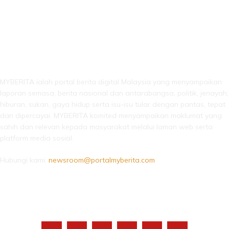
LEBIH DARI SEKADAR BERITA!
MYBERITA ialah portal berita digital Malaysia yang menyampaikan
laporan semasa, berita nasional dan antarabangsa, politik, jenayah,
hiburan, sukan, gaya hidup serta isu-isu tular dengan pantas, tepat
dan dipercayai. MYBERITA komited menyampaikan maklumat yang
sahih dan relevan kepada masyarakat melalui laman web serta
platform media sosial.
Hubungi kami:
newsroom@portalmyberita.com
IKUTI KAMI