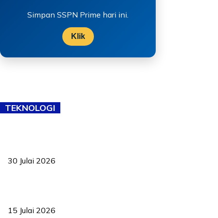
Simpan SSPN Prime hari ini.
Klik
TEKNOLOGI
TVET bukan lagi pilihan kedua! Negeri Sembilan cari bakat hingga
ke pelosok kampung
30 Julai 2026
Pelantikan Liew perkukuh agenda teknologi, perolehan strategik
negara
15 Julai 2026