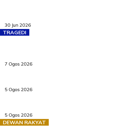
Pasport Malaysia kini lebih kebal dipalsukan, Anwar lancar PMA
baharu dengan 94 ciri keselamatan
30 Jun 2026
TRAGEDI
Tiga anggota polis maut ketika bantu rakan terkena renjatan
elektrik
7 Ogos 2026
PERHILITAN pantau gajah dengan dron, elak kemalangan berulang
5 Ogos 2026
Dua pelajar maut, tercampak ke laluan bertentangan di Temerloh
5 Ogos 2026
DEWAN RAKYAT