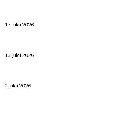
RUU statistik 2026 lulus, era baharu pengurusan data negara
bermula
17 Julai 2026
Sasar 70 peratus mahasiswa dapat kolej kediaman menjelang
2035
13 Julai 2026
‘Smart Lane’ kurangkan kesesakan hingga 50 peratus, terbukti
berkesan sejak 2023
2 Julai 2026