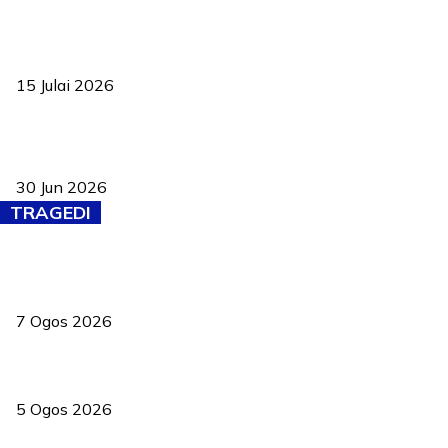
Pelantikan Liew perkukuh agenda teknologi, perolehan strategik
negara
15 Julai 2026
Pasport Malaysia kini lebih kebal dipalsukan, Anwar lancar PMA
baharu dengan 94 ciri keselamatan
30 Jun 2026
TRAGEDI
Tiga anggota polis maut ketika bantu rakan terkena renjatan
elektrik
7 Ogos 2026
PERHILITAN pantau gajah dengan dron, elak kemalangan berulang
5 Ogos 2026