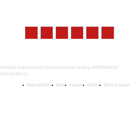
IKUTI KAMI
Hakcipta Terpelihara © 2026 Arena Mega Trading 202303256678
(RA0105181-H)
Hubungi Kami
Iklan
Kerjaya
Privasi
Terma & Syarat