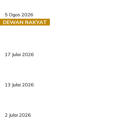
Dua pelajar maut, tercampak ke laluan bertentangan di Temerloh
5 Ogos 2026
DEWAN RAKYAT
RUU statistik 2026 lulus, era baharu pengurusan data negara
bermula
17 Julai 2026
Sasar 70 peratus mahasiswa dapat kolej kediaman menjelang
2035
13 Julai 2026
‘Smart Lane’ kurangkan kesesakan hingga 50 peratus, terbukti
berkesan sejak 2023
2 Julai 2026