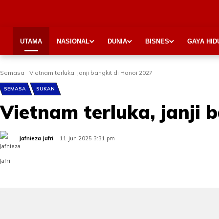
UTAMA
NASIONAL
DUNIA
BISNES
GAYA HID
Semasa
Vietnam terluka, janji bangkit di Hanoi 2027
SEMASA
SUKAN
Vietnam terluka, janji 
Jafnieza Jafri
11 Jun 2025 3:31 pm
Share