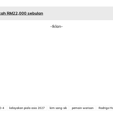
cah RM22,000 sebulan
-Iklan-
0-4
kelayakan piala asia 2027
kim sang-sik
pemain warisan
Rodrigo H