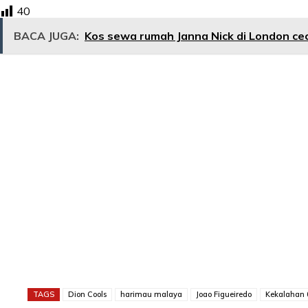
40
BACA JUGA:
Kos sewa rumah Janna Nick di London ce
TAGS
Dion Cools
harimau malaya
Joao Figueiredo
Kekalahan 