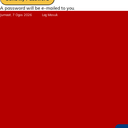
A password will be e-mailed to you.
Jumaat, 7 Ogos 2026
Log Masuk