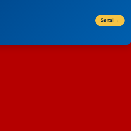
Sertai →