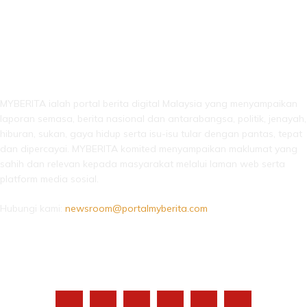
LEBIH DARI SEKADAR BERITA!
MYBERITA ialah portal berita digital Malaysia yang menyampaikan
laporan semasa, berita nasional dan antarabangsa, politik, jenayah,
hiburan, sukan, gaya hidup serta isu-isu tular dengan pantas, tepat
dan dipercayai. MYBERITA komited menyampaikan maklumat yang
sahih dan relevan kepada masyarakat melalui laman web serta
platform media sosial.
Hubungi kami:
newsroom@portalmyberita.com
IKUTI KAMI