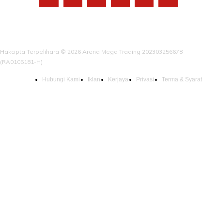
Hakcipta Terpelihara © 2026 Arena Mega Trading 202303256678
(RA0105181-H)
Hubungi Kami
Iklan
Kerjaya
Privasi
Terma & Syarat