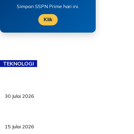
Simpan SSPN Prime hari ini.
Klik
TEKNOLOGI
TVET bukan lagi pilihan kedua! Negeri Sembilan cari bakat hingga
ke pelosok kampung
30 Julai 2026
Pelantikan Liew perkukuh agenda teknologi, perolehan strategik
negara
15 Julai 2026