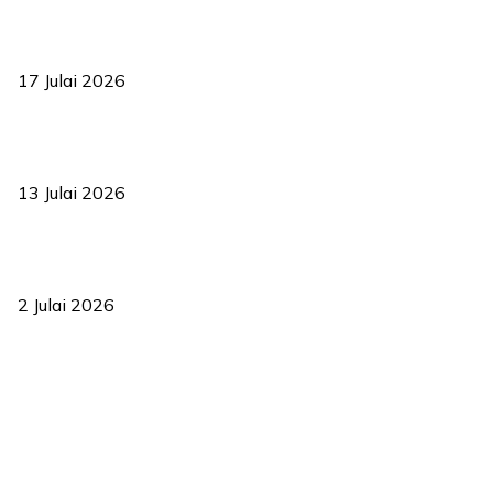
RUU statistik 2026 lulus, era baharu pengurusan data negara
bermula
17 Julai 2026
Sasar 70 peratus mahasiswa dapat kolej kediaman menjelang
2035
13 Julai 2026
‘Smart Lane’ kurangkan kesesakan hingga 50 peratus, terbukti
berkesan sejak 2023
2 Julai 2026