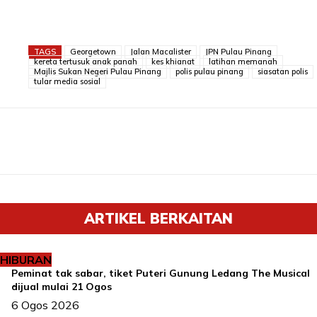
TAGS
Georgetown
Jalan Macalister
JPN Pulau Pinang
kereta tertusuk anak panah
kes khianat
latihan memanah
Majlis Sukan Negeri Pulau Pinang
polis pulau pinang
siasatan polis
tular media sosial
ARTIKEL BERKAITAN
HIBURAN
Peminat tak sabar, tiket Puteri Gunung Ledang The Musical
dijual mulai 21 Ogos
6 Ogos 2026