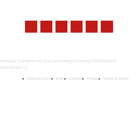
IKUTI KAMI
Hakcipta Terpelihara © 2026 Arena Mega Trading 202303256678
(RA0105181-H)
Hubungi Kami
Iklan
Kerjaya
Privasi
Terma & Syarat