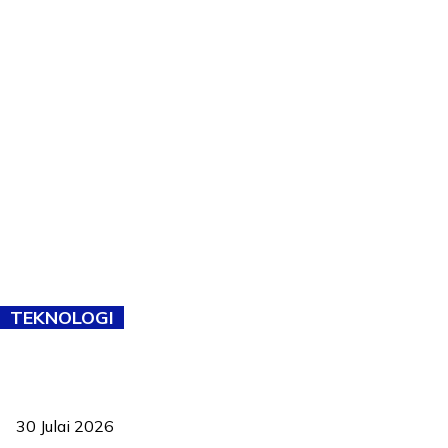
TEKNOLOGI
TVET bukan lagi pilihan kedua! Negeri Sembilan cari bakat hingga
ke pelosok kampung
30 Julai 2026