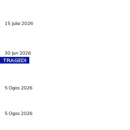
Pelantikan Liew perkukuh agenda teknologi, perolehan strategik
negara
15 Julai 2026
Pasport Malaysia kini lebih kebal dipalsukan, Anwar lancar PMA
baharu dengan 94 ciri keselamatan
30 Jun 2026
TRAGEDI
PERHILITAN pantau gajah dengan dron, elak kemalangan berulang
5 Ogos 2026
Dua pelajar maut, tercampak ke laluan bertentangan di Temerloh
5 Ogos 2026
Saksi dedah batu kecil gugur sebelum pokok hempap Ford Raptor