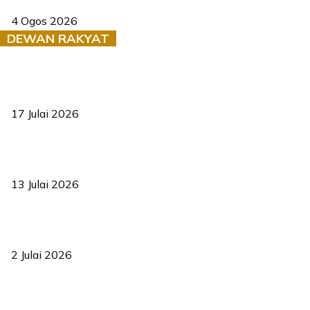
4 Ogos 2026
DEWAN RAKYAT
RUU statistik 2026 lulus, era baharu pengurusan data negara
bermula
17 Julai 2026
Sasar 70 peratus mahasiswa dapat kolej kediaman menjelang
2035
13 Julai 2026
‘Smart Lane’ kurangkan kesesakan hingga 50 peratus, terbukti
berkesan sejak 2023
2 Julai 2026