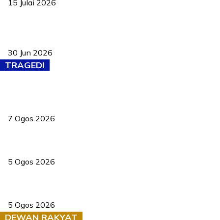
15 Julai 2026
Pasport Malaysia kini lebih kebal dipalsukan, Anwar lancar PMA
baharu dengan 94 ciri keselamatan
30 Jun 2026
TRAGEDI
Tiga anggota polis maut ketika bantu rakan terkena renjatan
elektrik
7 Ogos 2026
PERHILITAN pantau gajah dengan dron, elak kemalangan berulang
5 Ogos 2026
Dua pelajar maut, tercampak ke laluan bertentangan di Temerloh
5 Ogos 2026
DEWAN RAKYAT