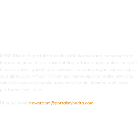
LEBIH DARI SEKADAR BERITA!
MYBERITA ialah portal berita digital Malaysia yang menyampaikan
laporan semasa, berita nasional dan antarabangsa, politik, jenayah,
hiburan, sukan, gaya hidup serta isu-isu tular dengan pantas, tepat
dan dipercayai. MYBERITA komited menyampaikan maklumat yang
sahih dan relevan kepada masyarakat melalui laman web serta
platform media sosial.
Hubungi kami:
newsroom@portalmyberita.com
IKUTI KAMI