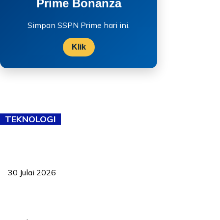
Prime Bonanza
Simpan SSPN Prime hari ini.
Klik
TEKNOLOGI
TVET bukan lagi pilihan kedua! Negeri Sembilan cari bakat hingga
ke pelosok kampung
30 Julai 2026
Pelantikan Liew perkukuh agenda teknologi, perolehan strategik
negara