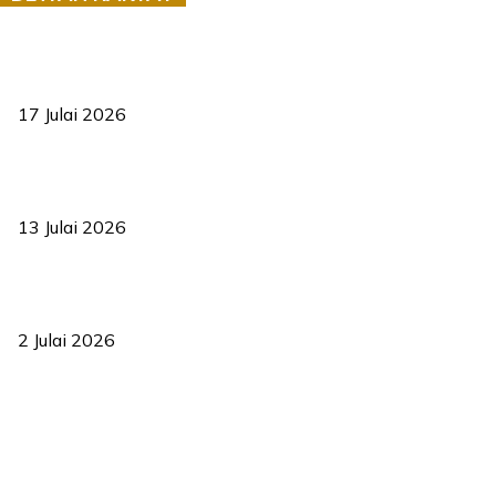
RUU statistik 2026 lulus, era baharu pengurusan data negara
bermula
17 Julai 2026
Sasar 70 peratus mahasiswa dapat kolej kediaman menjelang
2035
13 Julai 2026
‘Smart Lane’ kurangkan kesesakan hingga 50 peratus, terbukti
berkesan sejak 2023
2 Julai 2026