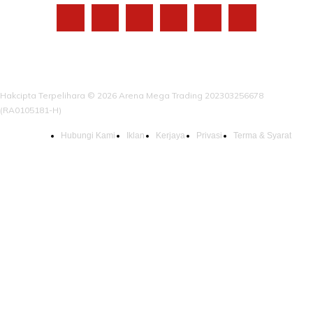
Hakcipta Terpelihara © 2026 Arena Mega Trading 202303256678
(RA0105181-H)
Hubungi Kami
Iklan
Kerjaya
Privasi
Terma & Syarat