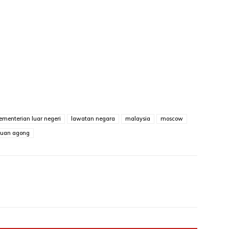
ementerian luar negeri
lawatan negara
malaysia
moscow
tuan agong