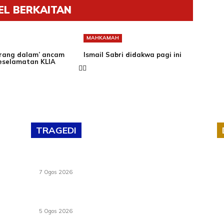
EL BERKAITAN
MAHKAMAH
orang dalam’ ancam
Ismail Sabri didakwa pagi ini
eselamatan KLIA
TRAGEDI
lan
Tiga anggota polis maut ketika bantu rakan
terkena renjatan elektrik
7 Ogos 2026
PERHILITAN pantau gajah dengan dron, elak
kemalangan berulang
5 Ogos 2026