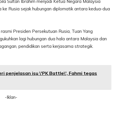
bila Sultan Ibrahim menjadi Ketua Negara Malaysia
e Rusia sejak hubungan diplomatik antara kedua-dua
 rasmi Presiden Persekutuan Rusia, Tuan Yang
ngukuhkan lagi hubungan dua hala antara Malaysia dan
gangan, pendidikan serta kerjasama strategik.
i penjelasan isu \'PK Battle\', Fahmi tegas
-Iklan-