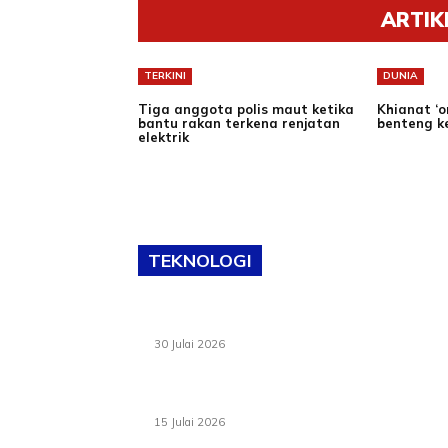
ARTIK
TERKINI
DUNIA
Tiga anggota polis maut ketika
Khianat ‘
bantu rakan terkena renjatan
benteng k
elektrik
TEKNOLOGI
TVET bukan lagi pilihan kedua! Negeri Sembi
cari bakat hingga ke pelosok kampung
30 Julai 2026
Pelantikan Liew perkukuh agenda teknologi,
perolehan strategik negara
15 Julai 2026