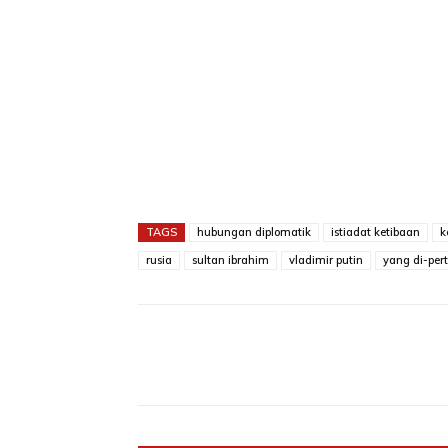
TAGS
hubungan diplomatik
istiadat ketibaan
k
rusia
sultan ibrahim
vladimir putin
yang di-per
Share