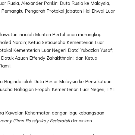
uar Rusia, Alexander Pankin; Duta Rusia ke Malaysia,
a Pemangku Pengarah Protokol Jabatan Hal Ehwal Luar
 lawatan ini ialah Menteri Pertahanan merangkap
haled Nordin; Ketua Setiausaha Kementerian Luar
otokol Kementerian Luar Negeri, Dato’ Yubazlan Yusof;
Datuk Azuan Effendy Zairakithnaini; dan Ketua
Ramli.
 Baginda ialah Duta Besar Malaysia ke Persekutuan
ausaha Bahagian Eropah, Kementerian Luar Negeri, TYT
ima Kawalan Kehormatan dengan lagu kebangsaan
venny Gimn Rossiyskoy Federatsii
dimainkan.