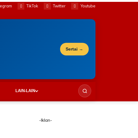
legram
TikTok
Twitter
Youtube
Sertai →
LAIN-LAIN
-Iklan-