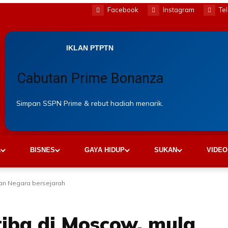
Facebook
Instagram
Te
IKLAN PTPTN
Cabutan Prime Bonanza
Simpan SSPN Prime & rebut hadiah menarik.
A
BISNES
GAYA HIDUP
SUKAN
VIDEO
an Negara bersejarah
iba di Moscow, mula