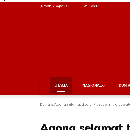
Jumaat, 7 Ogos 2026
Log Masuk
UTAMA
NASIONAL
DUNI
Dunia
Agong selamat tiba di Moscow, mula Lawat
DUNIA
TERKINI
TUMPUAN
Agong selamat t