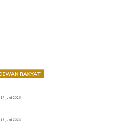
DEWAN RAKYAT
RUU statistik 2026 lulus, era baharu
pengurusan data negara bermula
17 Julai 2026
Sasar 70 peratus mahasiswa dapat kolej
kediaman menjelang 2035
13 Julai 2026